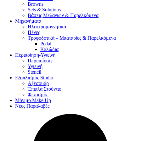
Browns
Sets & Solutions
Βάσεις Μελανιών & Παρελκόμενα
Μηχανήματα
Ηλεκτρομαγνητικά
Πένες
Τροφοδοτικά – Μπαταρίες & Παρελκόμενα
Pedal
Καλώδια
Περιποίηση-Υγιεινή
Περιποίηση
Υγιεινή
Stencil
Εξοπλισμός Studio
Αξεσουάρ
Έπιπλα Στούντιο
Φωτισμός
Μόνιμο Make Up
Νέες Παραλαβές