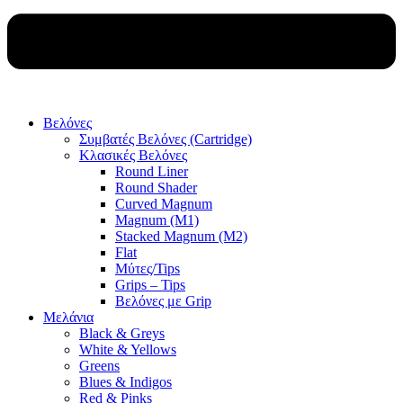
Βελόνες
Συμβατές Βελόνες (Cartridge)
Κλασικές Βελόνες
Round Liner
Round Shader
Curved Magnum
Magnum (M1)
Stacked Magnum (M2)
Flat
Μύτες/Tips
Grips – Tips
Βελόνες με Grip
Μελάνια
Black & Greys
White & Yellows
Greens
Blues & Indigos
Red & Pinks