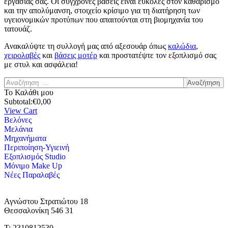
εργασίας σας. Οι σύγχρονες βάσεις είναι εύκολες στον καθαρισμό
και την απολύμανση, στοιχείο κρίσιμο για τη διατήρηση των
υγειονομικών προτύπων που απαιτούνται στη βιομηχανία του
τατουάζ.
Ανακαλύψτε τη συλλογή μας από αξεσουάρ όπως
καλώδια
,
χειρολαβές
και
βάσεις μοτέρ
και προστατέψτε τον εξοπλισμό σας
με στυλ και ασφάλεια!
Αναζήτηση
Το Καλάθι μου
Subtotal:
€
0,00
View Cart
Βελόνες
Μελάνια
Μηχανήματα
Περιποίηση-Υγιεινή
Εξοπλισμός Studio
Μόνιμο Make Up
Νέες Παραλαβές
Αγνώστου Στρατιώτου 18
Θεσσαλονίκη 546 31
Τ: 2310812530