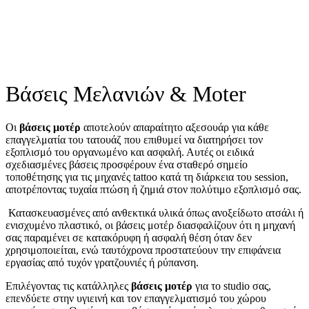
Πλαστικά μελανοδοχεία
Χ-large (Φ25)
€
3,50
Στο Καλάθι
Βάσεις Μελανιών & Moter
Οι
βάσεις μοτέρ
αποτελούν απαραίτητο αξεσουάρ για κάθε
επαγγελματία του τατουάζ που επιθυμεί να διατηρήσει τον
εξοπλισμό του οργανωμένο και ασφαλή. Αυτές οι ειδικά
σχεδιασμένες βάσεις προσφέρουν ένα σταθερό σημείο
τοποθέτησης για τις μηχανές tattoo κατά τη διάρκεια του session,
αποτρέποντας τυχαία πτώση ή ζημιά στον πολύτιμο εξοπλισμό σας.
Κατασκευασμένες από ανθεκτικά υλικά όπως ανοξείδωτο ατσάλι ή
ενισχυμένο πλαστικό, οι βάσεις μοτέρ διασφαλίζουν ότι η μηχανή
σας παραμένει σε κατακόρυφη ή ασφαλή θέση όταν δεν
χρησιμοποιείται, ενώ ταυτόχρονα προστατεύουν την επιφάνεια
εργασίας από τυχόν γρατζουνιές ή ρύπανση.
Επιλέγοντας τις κατάλληλες
βάσεις μοτέρ
για το studio σας,
επενδύετε στην υγιεινή και τον επαγγελματισμό του χώρου