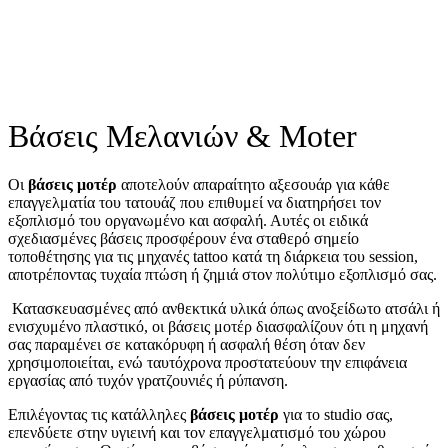
Πλαστικά μελανοδοχεία
Χ-large (Φ25)
€
3,50
Στο Καλάθι
Βάσεις Μελανιών & Moter
Οι
βάσεις μοτέρ
αποτελούν απαραίτητο αξεσουάρ για κάθε
επαγγελματία του τατουάζ που επιθυμεί να διατηρήσει τον
εξοπλισμό του οργανωμένο και ασφαλή. Αυτές οι ειδικά
σχεδιασμένες βάσεις προσφέρουν ένα σταθερό σημείο
τοποθέτησης για τις μηχανές tattoo κατά τη διάρκεια του session,
αποτρέποντας τυχαία πτώση ή ζημιά στον πολύτιμο εξοπλισμό σας.
Κατασκευασμένες από ανθεκτικά υλικά όπως ανοξείδωτο ατσάλι ή
ενισχυμένο πλαστικό, οι βάσεις μοτέρ διασφαλίζουν ότι η μηχανή
σας παραμένει σε κατακόρυφη ή ασφαλή θέση όταν δεν
χρησιμοποιείται, ενώ ταυτόχρονα προστατεύουν την επιφάνεια
εργασίας από τυχόν γρατζουνιές ή ρύπανση.
Επιλέγοντας τις κατάλληλες
βάσεις μοτέρ
για το studio σας,
επενδύετε στην υγιεινή και τον επαγγελματισμό του χώρου