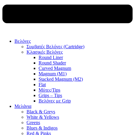
Βελόνες
Συμβατές Βελόνες (Cartridge)
Κλασικές Βελόνες
Round Liner
Round Shader
Curved Magnum
Magnum (M1)
Stacked Magnum (M2)
Flat
Μύτες/Tips
Grips – Tips
Βελόνες με Grip
Μελάνια
Black & Greys
White & Yellows
Greens
Blues & Indigos
Red & Pinks