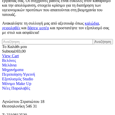
εργασίας σας. Οι σύγχρονες βάσεις είναι εύκολες στον καθαρισμό
και την απολύμανση, στοιχείο κρίσιμο για τη διατήρηση των
υγειονομικών προτύπων που απαιτούνται στη βιομηχανία του
τατουάζ.
Ανακαλύψτε τη συλλογή μας από αξεσουάρ όπως
καλώδια
,
χειρολαβές
και
βάσεις μοτέρ
και προστατέψτε τον εξοπλισμό σας
με στυλ και ασφάλεια!
Αναζήτηση
Το Καλάθι μου
Subtotal:
€
0,00
View Cart
Βελόνες
Μελάνια
Μηχανήματα
Περιποίηση-Υγιεινή
Εξοπλισμός Studio
Μόνιμο Make Up
Νέες Παραλαβές
Αγνώστου Στρατιώτου 18
Θεσσαλονίκη 546 31
Τ: 2310812530