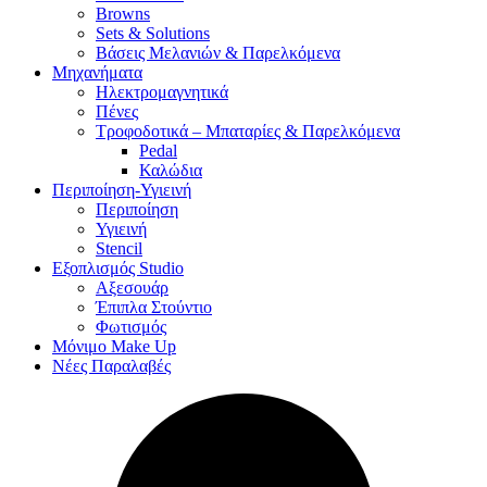
Browns
Sets & Solutions
Βάσεις Μελανιών & Παρελκόμενα
Μηχανήματα
Ηλεκτρομαγνητικά
Πένες
Τροφοδοτικά – Μπαταρίες & Παρελκόμενα
Pedal
Καλώδια
Περιποίηση-Υγιεινή
Περιποίηση
Υγιεινή
Stencil
Εξοπλισμός Studio
Αξεσουάρ
Έπιπλα Στούντιο
Φωτισμός
Μόνιμο Make Up
Νέες Παραλαβές