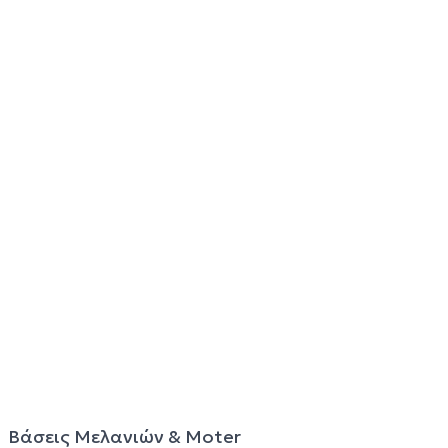
Μπουκάλι Twist Cap
30ml
€
3,00
€
2,50
€
1,20
Στο Καλάθι
Στο Καλάθι
Εξαντλημένο
Πλαστικά μελανοδοχεία
Πλαστικά μελανοδοχεία
large
medium
€
4,50
€
4,00
Στο Καλάθι
Πλαστικά μελανοδοχεία
Πλαστικά μελανοδοχεία
mixed
small
€
4,00
€
3,50
Στο Καλάθι
Στο Καλάθι
Πλαστικά μελανοδοχεία
Χ-large (Φ25)
€
3,50
Στο Καλάθι
Βάσεις Μελανιών & Moter