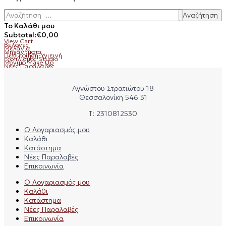
Αναζήτηση
Το Καλάθι μου
Subtotal:
€
0,00
View Cart
Βελόνες
Μελάνια
Μηχανήματα
Περιποίηση-Υγιεινή
Εξοπλισμός Studio
Μόνιμο Make Up
Νέες Παραλαβές
Αγνώστου Στρατιώτου 18
Θεσσαλονίκη 546 31
Τ: 2310812530
Ο Λογαριασμός μου
Καλάθι
Κατάστημα
Νέες Παραλαβές
Επικοινωνία
Ο Λογαριασμός μου
Καλάθι
Κατάστημα
Νέες Παραλαβές
Επικοινωνία