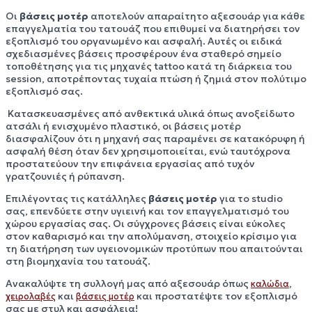
Οι
βάσεις μοτέρ
αποτελούν απαραίτητο αξεσουάρ για κάθε
επαγγελματία του τατουάζ που επιθυμεί να διατηρήσει τον
εξοπλισμό του οργανωμένο και ασφαλή. Αυτές οι ειδικά
σχεδιασμένες βάσεις προσφέρουν ένα σταθερό σημείο
τοποθέτησης για τις μηχανές tattoo κατά τη διάρκεια του
session, αποτρέποντας τυχαία πτώση ή ζημιά στον πολύτιμο
εξοπλισμό σας.
Κατασκευασμένες από ανθεκτικά υλικά όπως ανοξείδωτο
ατσάλι ή ενισχυμένο πλαστικό, οι βάσεις μοτέρ
διασφαλίζουν ότι η μηχανή σας παραμένει σε κατακόρυφη ή
ασφαλή θέση όταν δεν χρησιμοποιείται, ενώ ταυτόχρονα
προστατεύουν την επιφάνεια εργασίας από τυχόν
γρατζουνιές ή ρύπανση.
Επιλέγοντας τις κατάλληλες
βάσεις μοτέρ
για το studio
σας, επενδύετε στην υγιεινή και τον επαγγελματισμό του
χώρου εργασίας σας. Οι σύγχρονες βάσεις είναι εύκολες
στον καθαρισμό και την απολύμανση, στοιχείο κρίσιμο για
τη διατήρηση των υγειονομικών προτύπων που απαιτούνται
στη βιομηχανία του τατουάζ.
Ανακαλύψτε τη συλλογή μας από αξεσουάρ όπως
,
καλώδια
και
και προστατέψτε τον εξοπλισμό
χειρολαβές
βάσεις μοτέρ
σας με στυλ και ασφάλεια!