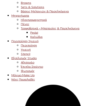
Browns
Sets & Solutions
Βάσεις Μελανιών & Παρελκόμενα
Μηχανήματα
Ηλεκτρομαγνητικά
Πένες
Τροφοδοτικά – Μπαταρίες & Παρελκόμενα
Pedal
Καλώδια
Περιποίηση-Υγιεινή
Περιποίηση
Υγιεινή
Stencil
Εξοπλισμός Studio
Αξεσουάρ
Έπιπλα Στούντιο
Φωτισμός
Μόνιμο Make Up
Νέες Παραλαβές