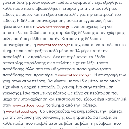
γίνεται δεκτή, μόνον εφόσον πρώτα ο αγοραστής έχει εξοφλήσει
κάθε ποσό που επιβαρύνθηκε η εταιρία για την αποστολή του
είδους σε αυτόν και τα έξοδα αποστολής για την επιστροφή του
είδους. Η δήλωση υπαναχώρησης ασκείται εγγράφως ή και
ηλεκτρονικά και η
είναι υποχρεωμένη να
www.tattooshop.gr
αποστείλει επιβεβαίωση της παραλαβής δήλωσης υπαναχώρησης
μόλις αυτή περιέλθει σε αυτήν. Κατόπιν της δήλωσης
υπαναχώρησης, η
υποχρεούται να αποδώσει το
www.tattooshop.gr
τίμημα που εισέπραξετο πολύ μέσα σε 14 μέρες από την
παραλαβή των προϊόντων. Δεν επιστρέφονται τα έξοδα
αποστολής παράδοσης αν ο πελάτης είχε επιλέξει τρόπο
παράδοσης άλλο από τον φθηνότερο τυποποιημένο τρόπο
παράδοσης που προσφέρει ο
. Η επιστροφή των
www.tattooshop.gr
χρημάτων στον πελάτη, θα γίνεται με τον ίδιο μέσο με το οποίο
είχε γίνει η αρχική είσπραξη. Συγκεκριμένα στην περίπτωση
χρέωσης μέσω πιστωτικής κάρτας ως εξής: σε περίπτωση που
μέχρι την υπαναχώρηση και επιστροφή του είδους έχει καταβληθεί
στην
το τίμημα από την Τράπεζα,
www.tattooshop.gr
η
θα υποχρεούται να ενημερώσει την Τράπεζα
www.tattooshop.gr
για την ακύρωση της συναλλαγής και η τράπεζα θα προβεί σε
κάθε πράξη που προβλέπεται με βάση με βάση τη σύμβαση που