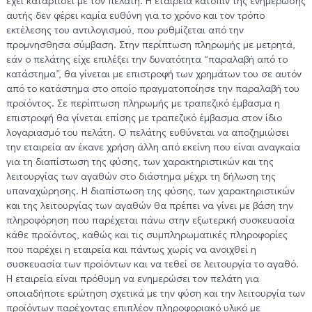
έχει καταρτίσει με τον πελάτη. Η εταιρεία κατόπιν της ενημέρωσης
αυτής δεν φέρει καμία ευθύνη για το χρόνο και τον τρόπο
εκτέλεσης του αντιλογισμού, που ρυθμίζεται από την
προμνησθησα σύμβαση. Στην περίπτωση πληρωμής με μετρητά,
εάν ο πελάτης είχε επιλέξει την δυνατότητα “παραλαβή από το
κατάστημα”, θα γίνεται με επιστροφή των χρημάτων του σε αυτόν
από το κατάστημα στο οποίο πραγματοποίησε την παραλαβή του
προϊόντος. Σε περίπτωση πληρωμής με τραπεζικό έμβασμα η
επιστροφή θα γίνεται επίσης με τραπεζικό έμβασμα στον ίδιο
λογαριασμό του πελάτη. Ο πελάτης ευθύνεται να αποζημιώσει
την εταιρεία αν έκανε χρήση άλλη από εκείνη που είναι αναγκαία
για τη διαπίστωση της φύσης, των χαρακτηριστικών και της
λειτουργίας των αγαθών στο διάστημα μέχρι τη δήλωση της
υπαναχώρησης. Η διαπίστωση της φύσης, των χαρακτηριστικών
και της λειτουργίας των αγαθών θα πρέπει να γίνει με βάση την
πληροφόρηση που παρέχεται πάνω στην εξωτερική συσκευασία
κάθε προϊόντος, καθώς και τις συμπληρωματικές πληροφορίες
που παρέχει η εταιρεία και πάντως χωρίς να ανοιχθεί η
συσκευασία των προϊόντων και να τεθεί σε λειτουργία το αγαθό.
Η εταιρεία είναι πρόθυμη να ενημερώσει τον πελάτη για
οποιαδήποτε ερώτηση σχετικά με την φύση και την λειτουργία των
προϊόντων παρέχοντας επιπλέον πληροφοριακό υλικό με