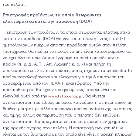
του πελάτη.
Επιστροφές προϊόντων, τα οποία θεωρούνται
ελαττωματικά κατά την παράδοση (DOA)
Η επιστροφή των προϊόντων, τα οποία θεωρούνται ελαττωματικά
κατά την παράδοση (DOA) θα γίνεται αποδεκτή εντός επτά (7)
ημερολογιακών ημερών από την παράδοση αυτών στον πελάτη.
Ταυτόχρονα, θα πρέπει το προϊόν να μην είναι κατεστραμμένο και
να έχει όλα τα πρωτότυπα έγγραφα τα οποία συνόδευαν το
προϊόν (π. χ. Δ. Α. Τ. , Απ. Λιανικής κ. ο. κ) και πλήρη τη
συσκευασία του. Στις περιπτώσεις αυτές ισχύουν τα ακόλουθα:Το
προϊόν παραλαμβάνεται και ελέγχεται για την διαπίστωση του
αναφερόμενου από τον ΠΕΛΑΤΗ ελαττώματος. Υπό την
προϋπόθεση ότι θα έχουν προηγουμένως παραληφθεί και
ελεγχθεί αυτά από την
, θα γίνεται
www.tattooshop.gr
αντικατάσταση του είδους με όμοιο καινούριο, ή σε περίπτωση μη
διαθεσιμότητας με άλλο καινούργιο προϊόν αντίστοιχης ποιότητας
και τιμής, άλλως σε περίπτωση που ο πελάτης δεν επιθυμεί
αντικατάσταση, θα πραγματοποιείται επιστροφή των χρημάτων
της αρχικής αγοράς στον πελάτη. Η επιστροφή των χρημάτων
γίνεται με τον ίδιο τρόπο με τον οποίο είχε γίνει η αρχική πληρωμή