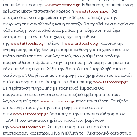
του πελάτη προς την
. Ειδικότερα, σε περίπτωση
www.tattooshop.gr
χρέωσης μέσω πιστωτικής κάρτας η
θα
www.tattooshop.gr
υποχρεούται να ενημερώσει την εκδότρια Τράπεζα για την
ακύρωση της συναλλαγής και η τράπεζα θα προβεί εν συνεχεία σε
κάθε πράξη που προβλέπεται με βάση τη σύμβαση που έχει
καταρτίσει με τον πελάτη χωρίς σχετική ευθύνη
της
πλέον. Η
κατόπιν της
www.tattooshop.gr
www.tattooshop.gr
ενημέρωσης αυτής δεν φέρει καμία ευθύνη για το χρόνο και τον
τρόπο εκτέλεσης του αντιλογισμού, που ρυθμίζεται από την
προμνησθείσα σύμβαση. Στην περίπτωση πληρωμής με μετρητά,
εάν ο πελάτης είχε επιλέξει την δυνατότητα “παραλαβή από το
κατάστημα”, θα γίνεται με επιστροφή των χρημάτων του σε αυτόν
από οποιοδήποτε κατάστημα του δικτύου της
.
www.tattooshop.gr
Σε περίπτωση πληρωμής με τραπεζικό έμβασμα θα
πραγματοποιείται αντίστροφο τραπεζικό έμβασμα από τους
λογαριασμούς της
προς τον πελάτη. Τα έξοδα
www.tattooshop.gr
αποστολής τόσο για την επιστροφή των προϊόντων
στην
όσο και για την επαναπροώθηση στον
www.tattooshop.gr
ΠΕΛΑΤΗ του αντικατεστημένου προϊόντος βαρύνουν
την
. Σε περίπτωση που τα προϊόντα
www.tattooshop.gr
επιστραφούν κατεστραμμένα ή ελλιπή το Ηλεκτρονικό κατάστημα