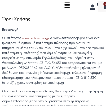
0
Όροι Χρήσης
Εισαγωγή
O ιστότοπος
& www.tattooshop.pro είναι ένα
www.tattooshop.gr
ηλεκτρονικό εμπορικό κατάστημα πώλησης προϊόντων και
υπηρεσιών μέσω του Διαδικτύου (στο εξής καλούμενο ηλεκτρονικό
κατάστημα ή ιστότοπος) που δημιούργησε και λειτουργεί η
εταιρεία με την επωνυμία Γερ.Χ.Καβαδιας, που εδρεύει στην
Θεσσαλονίκη Φιλιππου 43, Τ.Κ. 54631 και εκπροσωπείται νόμιμα,
με Α.Φ.Μ. 059084467 και Δ.Ο.Υ. Δ΄ Θεσσαλονίκης ηλεκτρονική
διεύθυνση επικοινωνίας info@tattooshop.gr, τηλεφωνική γραμμή
εξυπηρέτησης του ηλεκτρονικού καταστήματος: 2310 812 530,
(στο εξής χάριν συντομίας tattooshop.gr).
Οι κάτωθι όροι και προϋποθέσεις θα εφαρμόζονται για την χρήση
του ηλεκτρονικού καταστήματος με το εμπορικό
σήμα tattooshop.gr το οποίο βρίσκεται στην ηλεκτρονική
διεύθυνση info@tattooshop.gr. Κάθε χρήστης που εισέρχεται και