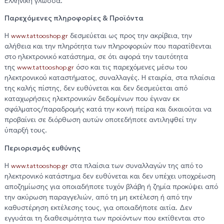
Ελληνική γλώσσα.
Παρεχόμενες πληροφορίες & Προϊόντα
H
δεσμεύεται ως προς την ακρίβεια, την
www.tattooshop.gr
αλήθεια και την πληρότητα των πληροφοριών που παρατίθενται
στο ηλεκτρονικό κατάστημα, σε ότι αφορά την ταυτότητα
της
όσο και τις παρεχόμενες μέσω του
www.tattooshop.gr
ηλεκτρονικού καταστήματος, συναλλαγές. Η εταιρία, στα πλαίσια
της καλής πίστης, δεν ευθύνεται και δεν δεσμεύεται από
καταχωρήσεις ηλεκτρονικών δεδομένων που έγιναν εκ
σφάλματος/παραδρομής κατά την κοινή πείρα και δικαιούται να
προβαίνει σε διόρθωση αυτών οποτεδήποτε αντιληφθεί την
ύπαρξή τους.
Περιορισμός ευθύνης
Η
στα πλαίσια των συναλλαγών της από το
www.tattooshop.gr
ηλεκτρονικό κατάστημα δεν ευθύνεται και δεν υπέχει υποχρέωση
αποζημίωσης για οποιαδήποτε τυχόν βλάβη ή ζημία προκύψει από
την ακύρωση παραγγελιών, από τη μη εκτέλεση ή από την
καθυστέρηση εκτέλεσης τους, για οποιαδήποτε αιτία. Δεν
εγγυάται τη διαθεσιμότητα των προϊόντων που εκτίθενται στο