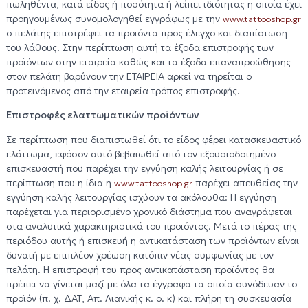
πωληθέντα, κατά είδος ή ποσότητα ή λείπει ιδιότητας η οποία έχει
προηγουμένως συνομολογηθεί εγγράφως με την
www.tattooshop.gr
ο πελάτης επιστρέφει τα προϊόντα προς έλεγχο και διαπίστωση
του λάθους. Στην περίπτωση αυτή τα έξοδα επιστροφής των
προϊόντων στην εταιρεία καθώς και τα έξοδα επαναπροώθησης
στον πελάτη βαρύνουν την ΕΤΑΙΡΕΙΑ αρκεί να τηρείται ο
προτεινόμενος από την εταιρεία τρόπος επιστροφής.
Επιστροφές ελαττωματικών προϊόντων
Σε περίπτωση που διαπιστωθεί ότι το είδος φέρει κατασκευαστικό
ελάττωμα, εφόσον αυτό βεβαιωθεί από τον εξουσιοδοτημένο
επισκευαστή που παρέχει την εγγύηση καλής λειτουργίας ή σε
περίπτωση που η ίδια η
παρέχει απευθείας την
www.tattooshop.gr
εγγύηση καλής λειτουργίας ισχύουν τα ακόλουθα: Η εγγύηση
παρέχεται για περιορισμένο χρονικό διάστημα που αναγράφεται
στα αναλυτικά χαρακτηριστικά του προϊόντος. Μετά το πέρας της
περιόδου αυτής ή επισκευή η αντικατάσταση των προϊόντων είναι
δυνατή με επιπλέον χρέωση κατόπιν νέας συμφωνίας με τον
πελάτη. Η επιστροφή του προς αντικατάσταση προϊόντος θα
πρέπει να γίνεται μαζί με όλα τα έγγραφα τα οποία συνόδευαν το
προϊόν (π. χ. ΔΑΤ, Απ. Λιανικής κ. ο. κ) και πλήρη τη συσκευασία