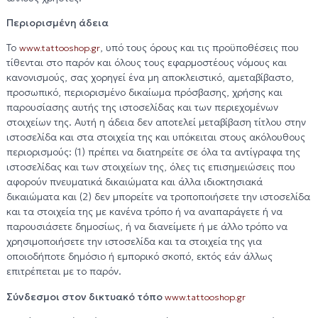
Περιορισμένη άδεια
Το
, υπό τους όρους και τις προϋποθέσεις που
www.tattooshop.gr
τίθενται στο παρόν και όλους τους εφαρμοστέους νόμους και
κανονισμούς, σας χορηγεί ένα μη αποκλειστικό, αμεταβίβαστο,
προσωπικό, περιορισμένο δικαίωμα πρόσβασης, χρήσης και
παρουσίασης αυτής της ιστοσελίδας και των περιεχομένων
στοιχείων της. Αυτή η άδεια δεν αποτελεί μεταβίβαση τίτλου στην
ιστοσελίδα και στα στοιχεία της και υπόκειται στους ακόλουθους
περιορισμούς: (1) πρέπει να διατηρείτε σε όλα τα αντίγραφα της
ιστοσελίδας και των στοιχείων της, όλες τις επισημειώσεις που
αφορούν πνευματικά δικαιώματα και άλλα ιδιοκτησιακά
δικαιώματα και (2) δεν μπορείτε να τροποποιήσετε την ιστοσελίδα
και τα στοιχεία της με κανένα τρόπο ή να αναπαράγετε ή να
παρουσιάσετε δημοσίως, ή να διανείμετε ή με άλλο τρόπο να
χρησιμοποιήσετε την ιστοσελίδα και τα στοιχεία της για
οποιοδήποτε δημόσιο ή εμπορικό σκοπό, εκτός εάν άλλως
επιτρέπεται με το παρόν.
Σύνδεσμοι στον δικτυακό τόπο
www.tattooshop.gr