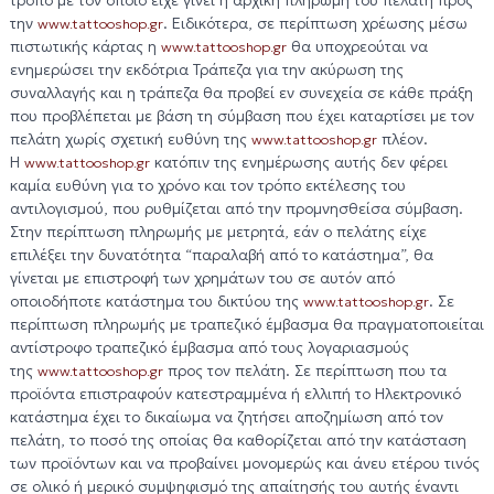
την
. Ειδικότερα, σε περίπτωση χρέωσης μέσω
www.tattooshop.gr
πιστωτικής κάρτας η
θα υποχρεούται να
www.tattooshop.gr
ενημερώσει την εκδότρια Τράπεζα για την ακύρωση της
συναλλαγής και η τράπεζα θα προβεί εν συνεχεία σε κάθε πράξη
που προβλέπεται με βάση τη σύμβαση που έχει καταρτίσει με τον
πελάτη χωρίς σχετική ευθύνη της
πλέον.
www.tattooshop.gr
Η
κατόπιν της ενημέρωσης αυτής δεν φέρει
www.tattooshop.gr
καμία ευθύνη για το χρόνο και τον τρόπο εκτέλεσης του
αντιλογισμού, που ρυθμίζεται από την προμνησθείσα σύμβαση.
Στην περίπτωση πληρωμής με μετρητά, εάν ο πελάτης είχε
επιλέξει την δυνατότητα “παραλαβή από το κατάστημα”, θα
γίνεται με επιστροφή των χρημάτων του σε αυτόν από
οποιοδήποτε κατάστημα του δικτύου της
. Σε
www.tattooshop.gr
περίπτωση πληρωμής με τραπεζικό έμβασμα θα πραγματοποιείται
αντίστροφο τραπεζικό έμβασμα από τους λογαριασμούς
της
προς τον πελάτη. Σε περίπτωση που τα
www.tattooshop.gr
προϊόντα επιστραφούν κατεστραμμένα ή ελλιπή το Ηλεκτρονικό
κατάστημα έχει το δικαίωμα να ζητήσει αποζημίωση από τον
πελάτη, το ποσό της οποίας θα καθορίζεται από την κατάσταση
των προϊόντων και να προβαίνει μονομερώς και άνευ ετέρου τινός
σε ολικό ή μερικό συμψηφισμό της απαίτησής του αυτής έναντι