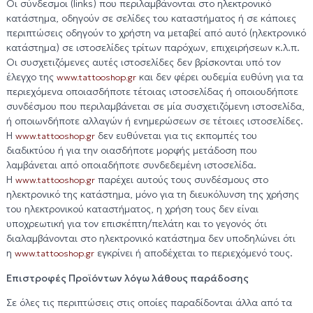
Οι σύνδεσμοι (links) που περιλαμβάνονται στο ηλεκτρονικό
κατάστημα, οδηγούν σε σελίδες του καταστήματος ή σε κάποιες
περιπτώσεις οδηγούν το χρήστη να μεταβεί από αυτό (ηλεκτρονικό
κατάστημα) σε ιστοσελίδες τρίτων παρόχων, επιχειρήσεων κ.λ.π.
Οι συσχετιζόμενες αυτές ιστοσελίδες δεν βρίσκονται υπό τον
έλεγχο της
και δεν φέρει ουδεμία ευθύνη για τα
www.tattooshop.gr
περιεχόμενα οποιασδήποτε τέτοιας ιστοσελίδας ή οποιουδήποτε
συνδέσμου που περιλαμβάνεται σε μία συσχετιζόμενη ιστοσελίδα,
ή οποιωνδήποτε αλλαγών ή ενημερώσεων σε τέτοιες ιστοσελίδες.
Η
δεν ευθύνεται για τις εκπομπές του
www.tattooshop.gr
διαδικτύου ή για την οιασδήποτε μορφής μετάδοση που
λαμβάνεται από οποιαδήποτε συνδεδεμένη ιστοσελίδα.
Η
παρέχει αυτούς τους συνδέσμους στο
www.tattooshop.gr
ηλεκτρονικό της κατάστημα, μόνο για τη διευκόλυνση της χρήσης
του ηλεκτρονικού καταστήματος, η χρήση τους δεν είναι
υποχρεωτική για τον επισκέπτη/πελάτη και το γεγονός ότι
διαλαμβάνονται στο ηλεκτρονικό κατάστημα δεν υποδηλώνει ότι
η
εγκρίνει ή αποδέχεται το περιεχόμενό τους.
www.tattooshop.gr
Επιστροφές Προϊόντων λόγω λάθους παράδοσης
Σε όλες τις περιπτώσεις στις οποίες παραδίδονται άλλα από τα