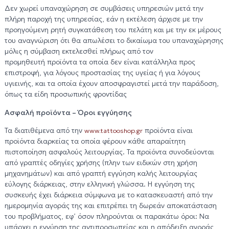
Δεν χωρεί υπαναχώρηση σε συμβάσεις υπηρεσιών μετά την
πλήρη παροχή της υπηρεσίας, εάν η εκτέλεση άρχισε με την
προηγούμενη ρητή συγκατάθεση του πελάτη και με την εκ μέρους
του αναγνώριση ότι θα απωλέσει το δικαίωμα του υπαναχώρησης
μόλις η σύμβαση εκτελεσθεί πλήρως από τον
προμηθευτή προϊόντα τα οποία δεν είναι κατάλληλα προς
επιστροφή, για λόγους προστασίας της υγείας ή για λόγους
υγιεινής, και τα οποία έχουν αποσφραγιστεί μετά την παράδοση,
όπως τα είδη προσωπικής φροντίδας
Ασφαλή προϊόντα – Όροι εγγύησης
Τα διατιθέμενα από την
προϊόντα είναι
www.tattooshop.gr
προϊόντα διαρκείας τα οποία φέρουν κάθε απαραίτητη
πιστοποίηση ασφαλούς λειτουργίας. Τα προϊόντα συνοδεύονται
από γραπτές οδηγίες χρήσης (πλην των ειδικών στη χρήση
μηχανημάτων) και από γραπτή εγγύηση καλής λειτουργίας
εύλογης διάρκειας, στην ελληνική γλώσσα. Η εγγύηση της
συσκευής έχει διάρκεια σύμφωνα με το κατασκευαστή από την
ημερομηνία αγοράς της και επιτρέπει τη δωρεάν αποκατάσταση
του προβλήματος, εφ’ όσον πληρούνται οι παρακάτω όροι: Να
υπάρχει η εγγύηση της αντιπροσωπείας και η απόδειξη αγοράς