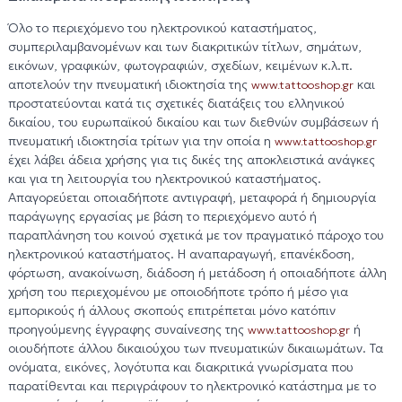
Όλο το περιεχόμενο του ηλεκτρονικού καταστήματος,
συμπεριλαμβανομένων και των διακριτικών τίτλων, σημάτων,
εικόνων, γραφικών, φωτογραφιών, σχεδίων, κειμένων κ.λ.π.
αποτελούν την πνευματική ιδιοκτησία της
και
www.tattooshop.gr
προστατεύονται κατά τις σχετικές διατάξεις του ελληνικού
δικαίου, του ευρωπαϊκού δικαίου και των διεθνών συμβάσεων ή
πνευματική ιδιοκτησία τρίτων για την οποία η
www.tattooshop.gr
έχει λάβει άδεια χρήσης για τις δικές της αποκλειστικά ανάγκες
και για τη λειτουργία του ηλεκτρονικού καταστήματος.
Απαγορεύεται οποιαδήποτε αντιγραφή, μεταφορά ή δημιουργία
παράγωγης εργασίας με βάση το περιεχόμενο αυτό ή
παραπλάνηση του κοινού σχετικά με τον πραγματικό πάροχο του
ηλεκτρονικού καταστήματος. Η αναπαραγωγή, επανέκδοση,
φόρτωση, ανακοίνωση, διάδοση ή μετάδοση ή οποιαδήποτε άλλη
χρήση του περιεχομένου με οποιοδήποτε τρόπο ή μέσο για
εμπορικούς ή άλλους σκοπούς επιτρέπεται μόνο κατόπιν
προηγούμενης έγγραφης συναίνεσης της
ή
www.tattooshop.gr
οιουδήποτε άλλου δικαιούχου των πνευματικών δικαιωμάτων. Τα
ονόματα, εικόνες, λογότυπα και διακριτικά γνωρίσματα που
παρατίθενται και περιγράφουν το ηλεκτρονικό κατάστημα με το