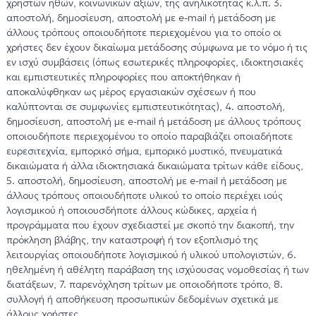
χρηστών ηθών, κοινωνικών αξιών, της ανηλικότητας κ.λ.π. 3.
αποστολή, δημοσίευση, αποστολή με e-mail ή μετάδοση με
άλλους τρόπους οποιουδήποτε περιεχομένου για το οποίο οι
χρήστες δεν έχουν δικαίωμα μετάδοσης σύμφωνα με το νόμο ή τις
εν ισχύ συμβάσεις (όπως εσωτερικές πληροφορίες, ιδιοκτησιακές
και εμπιστευτικές πληροφορίες που αποκτήθηκαν ή
αποκαλύφθηκαν ως μέρος εργασιακών σχέσεων ή που
καλύπτονται σε συμφωνίες εμπιστευτικότητας), 4. αποστολή,
δημοσίευση, αποστολή με e-mail ή μετάδοση με άλλους τρόπους
οποιουδήποτε περιεχομένου το οποίο παραβιάζει οποιαδήποτε
ευρεσιτεχνία, εμπορικό σήμα, εμπορικό μυστικό, πνευματικά
δικαιώματα ή άλλα ιδιοκτησιακά δικαιώματα τρίτων κάθε είδους,
5. αποστολή, δημοσίευση, αποστολή με e-mail ή μετάδοση με
άλλους τρόπους οποιουδήποτε υλικού το οποίο περιέχει ιούς
λογισμικού ή οποιουσδήποτε άλλους κώδικες, αρχεία ή
προγράμματα που έχουν σχεδιαστεί με σκοπό την διακοπή, την
πρόκληση βλάβης, την καταστροφή ή τον εξοπλισμό της
λειτουργίας οποιουδήποτε λογισμικού ή υλικού υπολογιστών, 6.
ηθελημένη ή αθέλητη παράβαση της ισχύουσας νομοθεσίας ή των
διατάξεων, 7. παρενόχληση τρίτων με οποιοδήποτε τρόπο, 8.
συλλογή ή αποθήκευση προσωπικών δεδομένων σχετικά με
άλλους χρήστες.