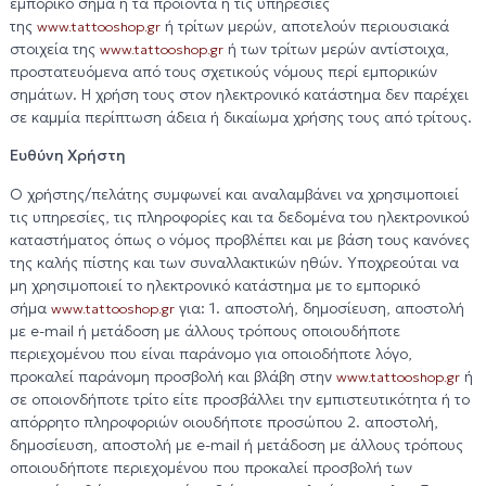
εμπορικό σήμα ή τα προϊόντα ή τις υπηρεσίες
της
ή τρίτων μερών, αποτελούν περιουσιακά
www.tattooshop.gr
στοιχεία της
ή των τρίτων μερών αντίστοιχα,
www.tattooshop.gr
προστατευόμενα από τους σχετικούς νόμους περί εμπορικών
σημάτων. Η χρήση τους στον ηλεκτρονικό κατάστημα δεν παρέχει
σε καμμία περίπτωση άδεια ή δικαίωμα χρήσης τους από τρίτους.
Ευθύνη Χρήστη
Ο χρήστης/πελάτης συμφωνεί και αναλαμβάνει να χρησιμοποιεί
τις υπηρεσίες, τις πληροφορίες και τα δεδομένα του ηλεκτρονικού
καταστήματος όπως ο νόμος προβλέπει και με βάση τους κανόνες
της καλής πίστης και των συναλλακτικών ηθών. Υποχρεούται να
μη χρησιμοποιεί τo ηλεκτρονικό κατάστημα με το εμπορικό
σήμα
για: 1. αποστολή, δημοσίευση, αποστολή
www.tattooshop.gr
με e-mail ή μετάδοση με άλλους τρόπους οποιουδήποτε
περιεχομένου που είναι παράνομο για οποιοδήποτε λόγο,
προκαλεί παράνομη προσβολή και βλάβη στην
ή
www.tattooshop.gr
σε οποιονδήποτε τρίτο είτε προσβάλλει την εμπιστευτικότητα ή το
απόρρητο πληροφοριών οιουδήποτε προσώπου 2. αποστολή,
δημοσίευση, αποστολή με e-mail ή μετάδοση με άλλους τρόπους
οποιουδήποτε περιεχομένου που προκαλεί προσβολή των