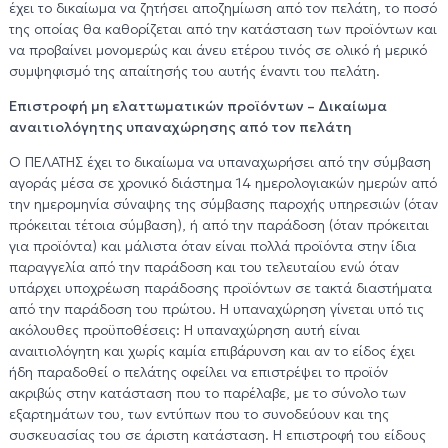
έχει το δικαίωμα να ζητήσει αποζημίωση από τον πελάτη, το ποσό
της οποίας θα καθορίζεται από την κατάσταση των προϊόντων και
να προβαίνει μονομερώς και άνευ ετέρου τινός σε ολικό ή μερικό
συμψηφισμό της απαίτησής του αυτής έναντι του πελάτη.
Επιστροφή μη ελαττωματικών προϊόντων – Δικαίωμα
αναιτιολόγητης υπαναχώρησης από τον πελάτη
Ο ΠΕΛΑΤΗΣ έχει το δικαίωμα να υπαναχωρήσει από την σύμβαση
αγοράς μέσα σε χρονικό διάστημα 14 ημερολογιακών ημερών από
την ημερομηνία σύναψης της σύμβασης παροχής υπηρεσιών (όταν
πρόκειται τέτοια σύμβαση), ή από την παράδοση (όταν πρόκειται
για προϊόντα) και μάλιστα όταν είναι πολλά προϊόντα στην ίδια
παραγγελία από την παράδοση και του τελευταίου ενώ όταν
υπάρχει υποχρέωση παράδοσης προϊόντων σε τακτά διαστήματα
από την παράδοση του πρώτου. Η υπαναχώρηση γίνεται υπό τις
ακόλουθες προϋποθέσεις: Η υπαναχώρηση αυτή είναι
αναιτιολόγητη και χωρίς καμία επιβάρυνση και αν το είδος έχει
ήδη παραδοθεί ο πελάτης οφείλει να επιστρέψει το προϊόν
ακριβώς στην κατάσταση που το παρέλαβε, με το σύνολο των
εξαρτημάτων του, των εντύπων που το συνοδεύουν και της
συσκευασίας του σε άριστη κατάσταση. Η επιστροφή του είδους