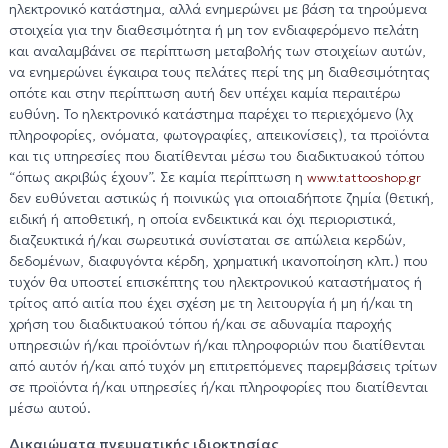
ηλεκτρονικό κατάστημα, αλλά ενημερώνει με βάση τα τηρούμενα
στοιχεία για την διαθεσιμότητα ή μη τον ενδιαφερόμενο πελάτη
και αναλαμβάνει σε περίπτωση μεταβολής των στοιχείων αυτών,
να ενημερώνει έγκαιρα τους πελάτες περί της μη διαθεσιμότητας
οπότε και στην περίπτωση αυτή δεν υπέχει καμία περαιτέρω
ευθύνη. Το ηλεκτρονικό κατάστημα παρέχει το περιεχόμενο (λχ
πληροφορίες, ονόματα, φωτογραφίες, απεικονίσεις), τα προϊόντα
και τις υπηρεσίες που διατίθενται μέσω του διαδικτυακού τόπου
“όπως ακριβώς έχουν”. Σε καμία περίπτωση η
www.tattooshop.gr
δεν ευθύνεται αστικώς ή ποινικώς για οποιαδήποτε ζημία (θετική,
ειδική ή αποθετική, η οποία ενδεικτικά και όχι περιοριστικά,
διαζευκτικά ή/και σωρευτικά συνίσταται σε απώλεια κερδών,
δεδομένων, διαφυγόντα κέρδη, χρηματική ικανοποίηση κλπ.) που
τυχόν θα υποστεί επισκέπτης του ηλεκτρονικού καταστήματος ή
τρίτος από αιτία που έχει σχέση με τη λειτουργία ή μη ή/και τη
χρήση του διαδικτυακού τόπου ή/και σε αδυναμία παροχής
υπηρεσιών ή/και προϊόντων ή/και πληροφοριών που διατίθενται
από αυτόν ή/και από τυχόν μη επιτρεπόμενες παρεμβάσεις τρίτων
σε προϊόντα ή/και υπηρεσίες ή/και πληροφορίες που διατίθενται
μέσω αυτού.
Δικαιώματα πνευματικής ιδιοκτησίας