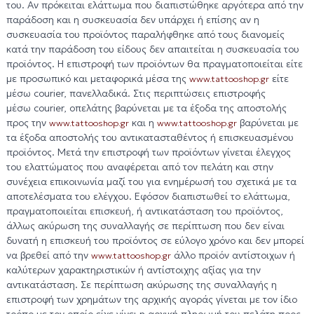
του. Αν πρόκειται ελάττωμα που διαπιστώθηκε αργότερα από την
παράδοση και η συσκευασία δεν υπάρχει ή επίσης αν η
συσκευασία του προϊόντος παραλήφθηκε από τους διανομείς
κατά την παράδοση του είδους δεν απαιτείται η συσκευασία του
προϊόντος. Η επιστροφή των προϊόντων θα πραγματοποιείται είτε
με προσωπικό και μεταφορικά μέσα της
είτε
www.tattooshop.gr
μέσω courier, πανελλαδικά. Στις περιπτώσεις επιστροφής
μέσω courier, oπελάτης βαρύνεται με τα έξοδα της αποστολής
προς την
και η
βαρύνεται με
www.tattooshop.gr
www.tattooshop.gr
τα έξοδα αποστολής του αντικατασταθέντος ή επισκευασμένου
προϊόντος. Μετά την επιστροφή των προϊόντων γίνεται έλεγχος
του ελαττώματος που αναφέρεται από τον πελάτη και στην
συνέχεια επικοινωνία μαζί του για ενημέρωσή του σχετικά με τα
αποτελέσματα του ελέγχου. Εφόσον διαπιστωθεί το ελάττωμα,
πραγματοποιείται επισκευή, ή αντικατάσταση του προϊόντος,
άλλως ακύρωση της συναλλαγής σε περίπτωση που δεν είναι
δυνατή η επισκευή του προϊόντος σε εύλογο χρόνο και δεν μπορεί
να βρεθεί από την
άλλο προϊόν αντίστοιχων ή
www.tattooshop.gr
καλύτερων χαρακτηριστικών ή αντίστοιχης αξίας για την
αντικατάσταση. Σε περίπτωση ακύρωσης της συναλλαγής η
επιστροφή των χρημάτων της αρχικής αγοράς γίνεται με τον ίδιο
τρόπο με τον οποίο είχε γίνει η αρχική πληρωμή του πελάτη προς