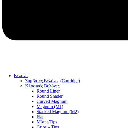
Βελόνες
Συμβατές Βελόνες (Cartridge)
Κλασικές Βελόνες
Round Liner
Round Shader
Curved Magnum
Magnum (M1)
Stacked Magnum (M2)
Flat
Μύτες/Tips
Grips – Tips