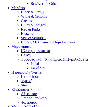
Βελόνες με Grip
Μελάνια
Black & Greys
White & Yellows
Greens
Blues & Indigos
Red & Pinks
Browns
Sets & Solutions
Βάσεις Μελανιών & Παρελκόμενα
Μηχανήματα
Ηλεκτρομαγνητικά
Πένες
Τροφοδοτικά – Μπαταρίες & Παρελκόμενα
Pedal
Καλώδια
Περιποίηση-Υγιεινή
Περιποίηση
Υγιεινή
Stencil
Εξοπλισμός Studio
Αξεσουάρ
Έπιπλα Στούντιο
Φωτισμός
Μόνιμο Make Up