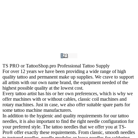
Στο Καλάθι
Στο Καλάθι
Kιτ μίας χρήσης 18RL
Kιτ μίας χρήσης 18RS
€
1,50
€
1,50
Στο Καλάθι
Στο Καλάθι
Εξαντλημένο
Εξαντλημένο
Kιτ μίας χρήσης 3RL
Kιτ μίας χρήσης 3RS
€
1,20
€
1,20
1
2
3
TS PRO or TattooShop.pro Professional Tattoo Supply
For over 12 years we have been providing a wide range of high
quality tattoo and permanent make up supplies. We crave to support
all artists with our own name brand, the equipment needed of the
highest possible quality at the lowest cost.
Every tattoo artist has his or her own preferences, which is why we
offer machines with or without cables, classic coil machines and
rotary machines. Just in case, we also offer suitable spare parts for
some tattoo machine manufacturers.
In addition to the hygienic and quality requirements for our tattoo
needles, it is also important to find the right needle configuration for
your preferred style. The tattoo needles that we offer you at TS-
Pro® offer exactly these requirements. From classic, smooth needles
to textured needles, needle modules or loose needles for soldering