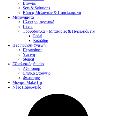
Browns
Sets & Solutions
Βάσεις Μελανιών & Παρελκόμενα
Μηχανήματα
Ηλεκτρομαγνητικά
Πένες
Τροφοδοτικά – Μπαταρίες & Παρελκόμενα
Pedal
Καλώδια
Περιποίηση-Υγιεινή
Περιποίηση
Υγιεινή
Stencil
Εξοπλισμός Studio
Αξεσουάρ
Έπιπλα Στούντιο
Φωτισμός
Μόνιμο Make Up
Νέες Παραλαβές