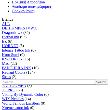
Πολιτική Απορρήτου
Δικαίωμα υπαναχώρησης
Cookies Policy
Brands
ALL
D
E
H
I
K
M
P
R
S
T
V
W
X
Dragonhawk
(35)
Eternal Ink
(93)
EZ
(6)
HORNET
(5)
Intenze Tattoo Ink
(0)
Kuro Sumi
(0)
KWADRON
(15)
Mast
(22)
PANTHERA INK
(10)
Radiant Colors
(134)
Sirius
(2)
SKIN2SKIN
(0)
Search
TATTOOMED
(8)
TS PRO
(63)
Viking By Dynamic Color
(0)
WJX Needles
(14)
World Famous Limitless
(0)
Xtreme tattoo ink
(0)