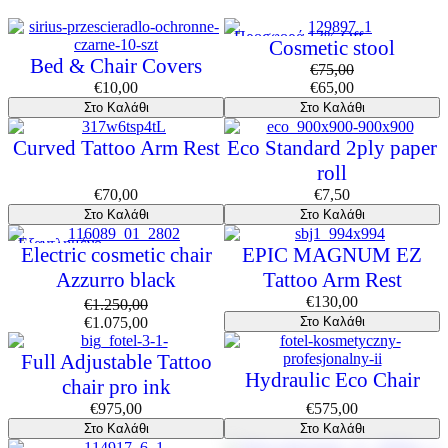
Προσφορά 13% Off
Cosmetic stool
Bed & Chair Covers
€
75,00
€
10,00
€
65,00
Στο Καλάθι
Στο Καλάθι
Curved Tattoo Arm Rest
Eco Standard 2ply paper
roll
€
70,00
€
7,50
Στο Καλάθι
Στο Καλάθι
Εξαντλημένο
Electric cosmetic chair
EPIC MAGNUM EZ
Azzurro black
Tattoo Arm Rest
€
130,00
€
1.250,00
€
1.075,00
Στο Καλάθι
Full Adjustable Tattoo
Hydraulic Eco Chair
chair pro ink
€
975,00
€
575,00
Στο Καλάθι
Στο Καλάθι