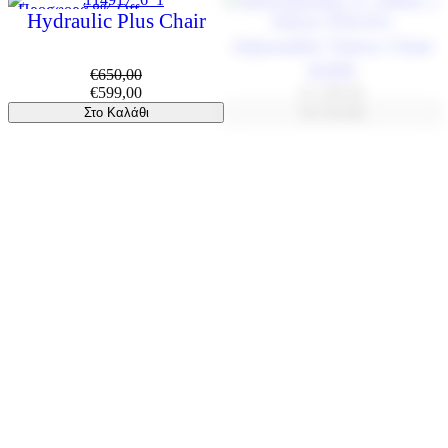
Προσφορά 8% Off
Hydraulic Plus Chair
Inkoo Electric
Adjustable Tattoo Chair
KIMI
€
650,00
€
599,00
€
1.290,00
Στο Καλάθι
Στο Καλάθι
Killer Beauty Waterproof
Multifunctional Tattoo
Bed Sheets/Cover, White
Chair
€
22,00
€
135,00
Στο Καλάθι
Στο Καλάθι
Εξαντλημένο
Protective Bed Cover
New Tattoo Arm/Leg
Rest
€
9,50
€
75,00
Στο Καλάθι
Stand Chair
SPHARE PRO – Rotary
stool Premium
€
110,00
€
345,00