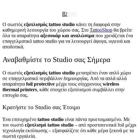
€
325,00
€
75,00
Στο Καλάθι
Στο Καλάθι
1
2
Ο σωστός
εξοπλισμός tattoo studio
κάνει τη διαφορά στην
καθημερινή λειτουργία του χώρου σας. Στο
TattooShop
θα βρείτε
όλα τα απαραίτητα
αξεσουάρ και αναλώσιμα
που χρειάζεται ένα
επαγγελματικό tattoo studio για να λειτουργεί άψογα, υγιεινά και
αποδοτικά.
Αναβαθμίστε το Studio σας Σήμερα
Ο σωστός
εξοπλισμός tattoo studio
μετατρέπει έναν απλό χώρο
σε επαγγελματικό περιβάλλον δημιουργίας. Από τα απλά αλλά
απαραίτητα
foil protective
μέχρι τους σύγχρονους
wireless
thermal printers
, κάθε στοιχείο εξοπλισμού συμβάλλει στην
επιτυχία σας.
Κρατήστε το Studio σας Έτοιμο
Ένα επιτυχημένο
tattoo studio
είναι πάντα προετοιμασμένο. Με
τον σωστό
εξοπλισμό tattoo studio
– από προστατευτικά foil μέχρι
τεχνολογία εκτύπωσης – εξασφαλίζετε ότι κάθε μέρα ξεκινά με τα
σωστά εργαλεία.