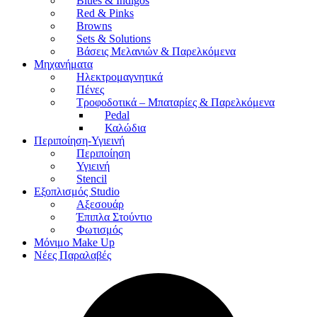
Blues & Indigos
Red & Pinks
Browns
Sets & Solutions
Βάσεις Μελανιών & Παρελκόμενα
Μηχανήματα
Ηλεκτρομαγνητικά
Πένες
Τροφοδοτικά – Μπαταρίες & Παρελκόμενα
Pedal
Καλώδια
Περιποίηση-Υγιεινή
Περιποίηση
Υγιεινή
Stencil
Εξοπλισμός Studio
Αξεσουάρ
Έπιπλα Στούντιο
Φωτισμός
Μόνιμο Make Up
Νέες Παραλαβές