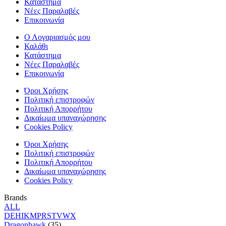
Κατάστημα
Νέες Παραλαβές
Επικοινωνία
Ο Λογαριασμός μου
Καλάθι
Κατάστημα
Νέες Παραλαβές
Επικοινωνία
Όροι Χρήσης
Πολιτική επιστροφών
Πολιτική Απορρήτου
Δικαίωμα υπαναχώρησης
Cookies Policy
Όροι Χρήσης
Πολιτική επιστροφών
Πολιτική Απορρήτου
Δικαίωμα υπαναχώρησης
Cookies Policy
Brands
ALL
D
E
H
I
K
M
P
R
S
T
V
W
X
Dragonhawk
(35)