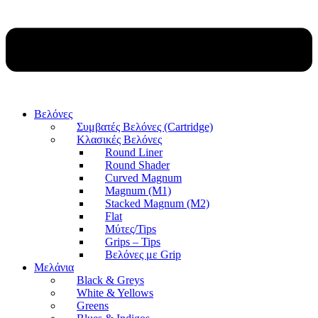
Βελόνες
Συμβατές Βελόνες (Cartridge)
Κλασικές Βελόνες
Round Liner
Round Shader
Curved Magnum
Magnum (M1)
Stacked Magnum (M2)
Flat
Μύτες/Tips
Grips – Tips
Βελόνες με Grip
Μελάνια
Black & Greys
White & Yellows
Greens