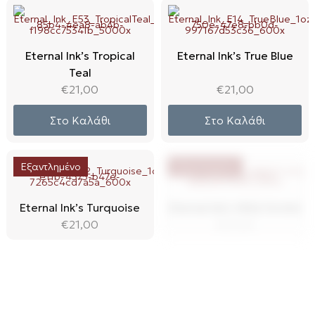
Eternal Ink’s Tropical
Eternal Ink’s True Blue
Teal
€
21,00
€
21,00
Στο Καλάθι
Στο Καλάθι
Εξαντλημένο
Εξαντλημένο
Eternal Ink’s Turquoise
Eternal Ink’s Wild Orchid
€
21,00
€
21,00
Εξαντλημένο
Εξαντλημένο
ETERNAL Tattoo Ink -
ETERNAL Tattoo Ink -
APEX - Abyss | Indigo 30
APEX - Mystique | Red-