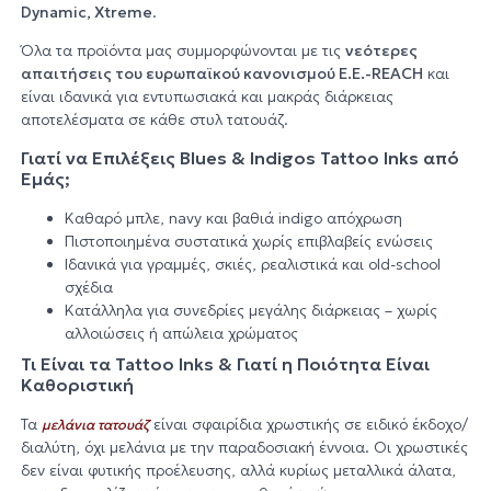
Dynamic, Xtreme
.
Όλα τα προϊόντα μας συμμορφώνονται με τις
νεότερες
απαιτήσεις του ευρωπαϊκού κανονισμού E.E.-REACH
και
είναι ιδανικά για εντυπωσιακά και μακράς διάρκειας
αποτελέσματα σε κάθε στυλ τατουάζ.
Γιατί να Επιλέξεις Blues & Indigos Tattoo Inks από
Εμάς;
Καθαρό μπλε, navy και βαθιά indigo απόχρωση
Πιστοποιημένα συστατικά χωρίς επιβλαβείς ενώσεις
Ιδανικά για γραμμές, σκιές, ρεαλιστικά και old-school
σχέδια
Κατάλληλα για συνεδρίες μεγάλης διάρκειας – χωρίς
αλλοιώσεις ή απώλεια χρώματος
Τι Είναι τα Tattoo Inks & Γιατί η Ποιότητα Είναι
Καθοριστική
Τα
είναι σφαιρίδια χρωστικής σε ειδικό έκδοχο/
μελάνια τατουάζ
διαλύτη, όχι μελάνια με την παραδοσιακή έννοια. Οι χρωστικές
δεν είναι φυτικής προέλευσης, αλλά κυρίως μεταλλικά άλατα,