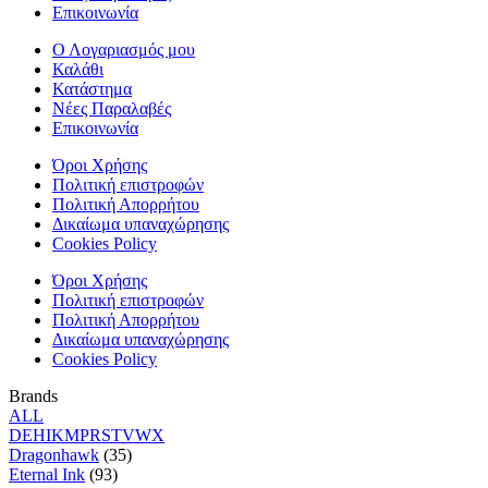
Επικοινωνία
Ο Λογαριασμός μου
Καλάθι
Κατάστημα
Νέες Παραλαβές
Επικοινωνία
Όροι Χρήσης
Πολιτική επιστροφών
Πολιτική Απορρήτου
Δικαίωμα υπαναχώρησης
Cookies Policy
Όροι Χρήσης
Πολιτική επιστροφών
Πολιτική Απορρήτου
Δικαίωμα υπαναχώρησης
Cookies Policy
Brands
ALL
D
E
H
I
K
M
P
R
S
T
V
W
X
Dragonhawk
(35)
Eternal Ink
(93)