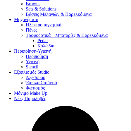
Browns
Sets & Solutions
Βάσεις Μελανιών & Παρελκόμενα
Μηχανήματα
Ηλεκτρομαγνητικά
Πένες
Τροφοδοτικά – Μπαταρίες & Παρελκόμενα
Pedal
Καλώδια
Περιποίηση-Υγιεινή
Περιποίηση
Υγιεινή
Stencil
Εξοπλισμός Studio
Αξεσουάρ
Έπιπλα Στούντιο
Φωτισμός
Μόνιμο Make Up
Νέες Παραλαβές