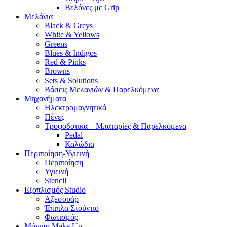
Βελόνες με Grip
Μελάνια
Black & Greys
White & Yellows
Greens
Blues & Indigos
Red & Pinks
Browns
Sets & Solutions
Βάσεις Μελανιών & Παρελκόμενα
Μηχανήματα
Ηλεκτρομαγνητικά
Πένες
Τροφοδοτικά – Μπαταρίες & Παρελκόμενα
Pedal
Καλώδια
Περιποίηση-Υγιεινή
Περιποίηση
Υγιεινή
Stencil
Εξοπλισμός Studio
Αξεσουάρ
Έπιπλα Στούντιο
Φωτισμός
Μόνιμο Make Up