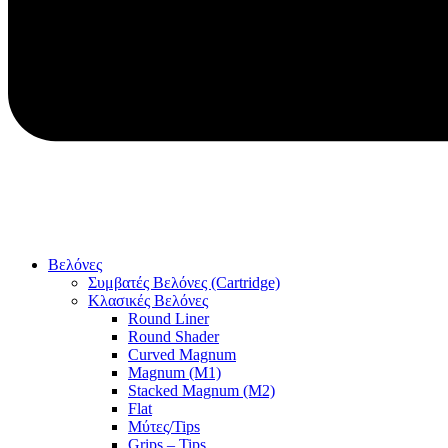
Βελόνες
Συμβατές Βελόνες (Cartridge)
Κλασικές Βελόνες
Round Liner
Round Shader
Curved Magnum
Magnum (M1)
Stacked Magnum (M2)
Flat
Μύτες/Tips
Grips – Tips