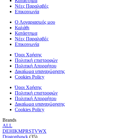
Κατάστημα
Νέες Παραλαβές
Επικοινωνία
Ο Λογαριασμός μου
Καλάθι
Κατάστημα
Νέες Παραλαβές
Επικοινωνία
Όροι Χρήσης
Πολιτική επιστροφών
Πολιτική Απορρήτου
Δικαίωμα υπαναχώρησης
Cookies Policy
Όροι Χρήσης
Πολιτική επιστροφών
Πολιτική Απορρήτου
Δικαίωμα υπαναχώρησης
Cookies Policy
Brands
ALL
D
E
H
I
K
M
P
R
S
T
V
W
X
Dragonhawk
(35)