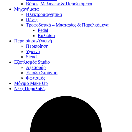
Βάσεις Μελανιών & Παρελκόμενα
Μηχανήματα
Ηλεκτρομαγνητικά
Πένες
Τροφοδοτικά – Μπαταρίες & Παρελκόμενα
Pedal
Καλώδια
Περιποίηση-Υγιεινή
Περιποίηση
Υγιεινή
Stencil
Εξοπλισμός Studio
Αξεσουάρ
Έπιπλα Στούντιο
Φωτισμός
Μόνιμο Make Up
Νέες Παραλαβές