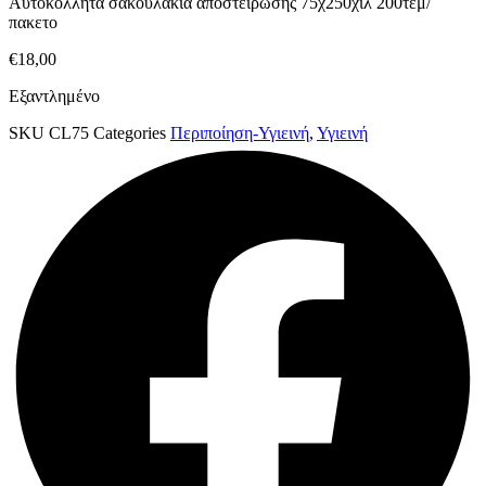
Αυτοκολλητα σακουλακια αποστειρωσης 75χ250χιλ 200τεμ/
πακετο
€
18,00
Εξαντλημένο
SKU
CL75
Categories
Περιποίηση-Υγιεινή
,
Υγιεινή