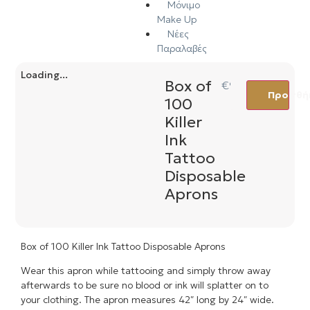
Μόνιμο
Make Up
Νέες
Παραλαβές
Loading...
Box of
€
9,00
Προσθήκ
100
Killer
Ink
Tattoo
Disposable
Aprons
Box of 100 Killer Ink Tattoo Disposable Aprons
Wear this apron while tattooing and simply throw away
afterwards to be sure no blood or ink will splatter on to
your clothing. The apron measures 42″ long by 24″ wide.