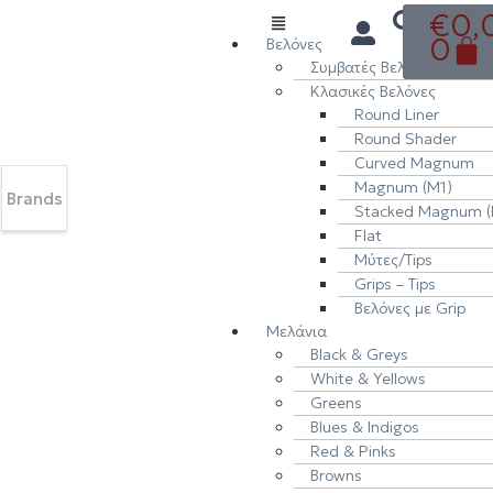
€
0,
0
Βελόνες
Συμβατές Βελόνες (Cartri
Κλασικές Βελόνες
Round Liner
Round Shader
Curved Magnum
Magnum (M1)
Brands
Stacked Magnum (
Flat
Μύτες/Tips
Grips – Tips
Βελόνες με Grip
Μελάνια
Black & Greys
White & Yellows
Greens
Blues & Indigos
Red & Pinks
Browns