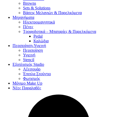
Browns
Sets & Solutions
Βάσεις Μελανιών & Παρελκόμενα
Μηχανήματα
Ηλεκτρομαγνητικά
Πένες
Τροφοδοτικά – Μπαταρίες & Παρελκόμενα
Pedal
Καλώδια
Περιποίηση-Υγιεινή
Περιποίηση
Υγιεινή
Stencil
Εξοπλισμός Studio
Αξεσουάρ
Έπιπλα Στούντιο
Φωτισμός
Μόνιμο Make Up
Νέες Παραλαβές