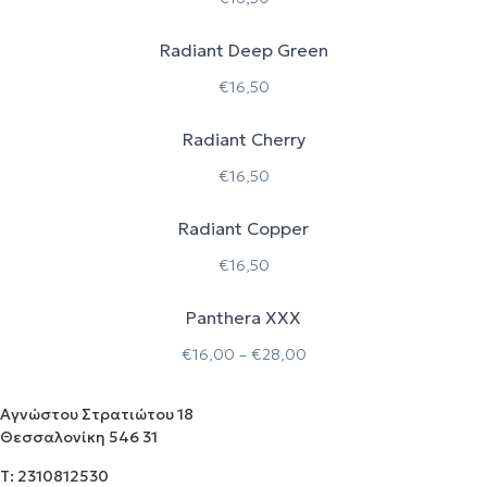
Radiant Deep Green
€
16,50
Radiant Cherry
€
16,50
Radiant Copper
€
16,50
Panthera XXX
Price
€
16,00
–
€
28,00
range:
€16,00
through
Αγνώστου Στρατιώτου 18
€28,00
Θεσσαλονίκη 546 31
Τ: 2310812530