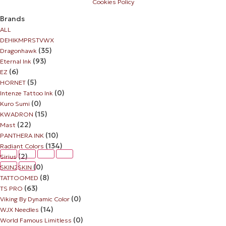
Cookies Policy
Brands
ALL
D
E
H
I
K
M
P
R
S
T
V
W
X
(35)
Dragonhawk
(93)
Eternal Ink
(6)
EZ
(5)
HORNET
(0)
Intenze Tattoo Ink
(0)
Kuro Sumi
(15)
KWADRON
(22)
Mast
(10)
PANTHERA INK
(134)
Radiant Colors
(2)
Sirius
(0)
SKIN2SKIN
(8)
TATTOOMED
(63)
TS PRO
(0)
Viking By Dynamic Color
(14)
WJX Needles
(0)
World Famous Limitless