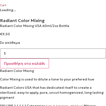
Cart
Loading...
Radiant Color Mixing
Radiant Color Mixing USA 60ml/2oz Bottle
€
9,50
Σε απόθεμα
Radiant
Color
Mixing
ποσότητα
Προσθήκη στο καλάθι
Radiant Color Mixing
Color Mixing is used to dilute a tone to your prefered hue
Radiant Colors USA that has dedicated itself to create a
sterilized, easy to apply, pure, uncut homogenized, long lasting
pigment
SKU
198-1-1-1-1-1
Categories
,
Μάρκα:
Sets & Solutions
Μελάνια