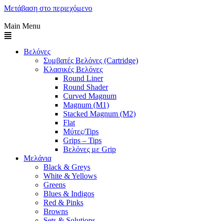
Μετάβαση στο περιεχόμενο
Main Menu
Βελόνες
Συμβατές Βελόνες (Cartridge)
Κλασικές Βελόνες
Round Liner
Round Shader
Curved Magnum
Magnum (M1)
Stacked Magnum (M2)
Flat
Μύτες/Tips
Grips – Tips
Βελόνες με Grip
Μελάνια
Black & Greys
White & Yellows
Greens
Blues & Indigos
Red & Pinks
Browns
Sets & Solutions