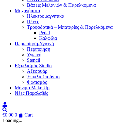
Βάσεις Μελανιών & Παρελκόμενα
Μηχανήματα
Ηλεκτρομαγνητικά
Πένες
Τροφοδοτικά – Μπαταρίες & Παρελκόμενα
Pedal
Καλώδια
Περιποίηση-Υγιεινή
Περιποίηση
Υγιεινή
Stencil
Εξοπλισμός Studio
Αξεσουάρ
Έπιπλα Στούντιο
Φωτισμός
Μόνιμο Make Up
Νέες Παραλαβές
€
0,00
0
Cart
Loading...