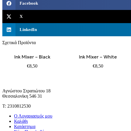
Facebook
X
LinkedIn
Σχετικά Προϊόντα
Ink Mixer – Black
Ink Mixer – White
€
8,50
€
8,50
Αγνώστου Στρατιώτου 18
Θεσσαλονίκη 546 31
Τ: 2310812530
Ο Λογαριασμός μου
Καλάθι
Κατάστημα