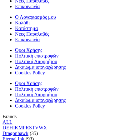
Νέες Παραλαβές
Επικοινωνία
Ο Λογαριασμός μου
Καλάθι
Κατάστημα
Νέες Παραλαβές
Επικοινωνία
Όροι Χρήσης
Πολιτική επιστροφών
Πολιτική Απορρήτου
Δικαίωμα υπαναχώρησης
Cookies Policy
Όροι Χρήσης
Πολιτική επιστροφών
Πολιτική Απορρήτου
Δικαίωμα υπαναχώρησης
Cookies Policy
Brands
ALL
D
E
H
I
K
M
P
R
S
T
V
W
X
Dragonhawk
(35)
Eternal Ink
(93)