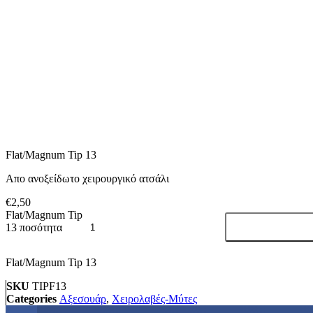
Flat/Magnum Tip 13
Απο ανοξείδωτο χειρουργικό ατσάλι
€
2,50
Flat/Magnum Tip
13 ποσότητα
Flat/Magnum Tip 13
SKU
TIPF13
Categories
Αξεσουάρ
,
Χειρολαβές-Μύτες