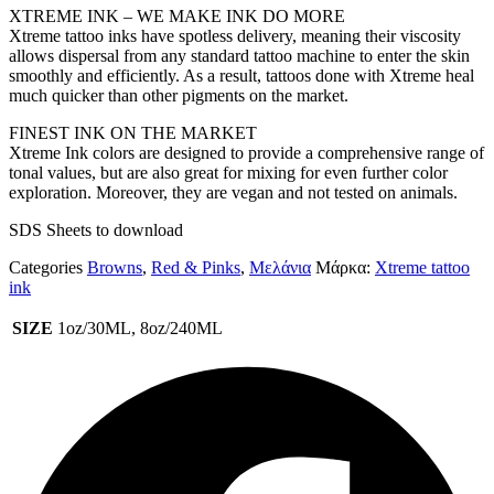
XTREME INK – WE MAKE INK DO MORE
Xtreme tattoo inks have spotless delivery, meaning their viscosity
allows dispersal from any standard tattoo machine to enter the skin
smoothly and efficiently. As a result, tattoos done with Xtreme heal
much quicker than other pigments on the market.
FINEST INK ON THE MARKET
Xtreme Ink colors are designed to provide a comprehensive range of
tonal values, but are also great for mixing for even further color
exploration. Moreover, they are vegan and not tested on animals.
SDS Sheets to download
Categories
Browns
,
Red & Pinks
,
Μελάνια
Μάρκα:
Xtreme tattoo
ink
SIZE
1oz/30ML, 8oz/240ML