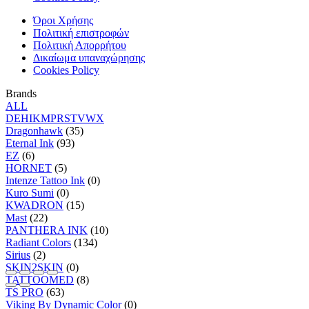
Όροι Χρήσης
Πολιτική επιστροφών
Πολιτική Απορρήτου
Δικαίωμα υπαναχώρησης
Cookies Policy
Brands
ALL
D
E
H
I
K
M
P
R
S
T
V
W
X
Dragonhawk
(35)
Eternal Ink
(93)
EZ
(6)
HORNET
(5)
Intenze Tattoo Ink
(0)
Kuro Sumi
(0)
KWADRON
(15)
Mast
(22)
PANTHERA INK
(10)
Radiant Colors
(134)
Sirius
(2)
SKIN2SKIN
(0)
TATTOOMED
(8)
TS PRO
(63)
Viking By Dynamic Color
(0)