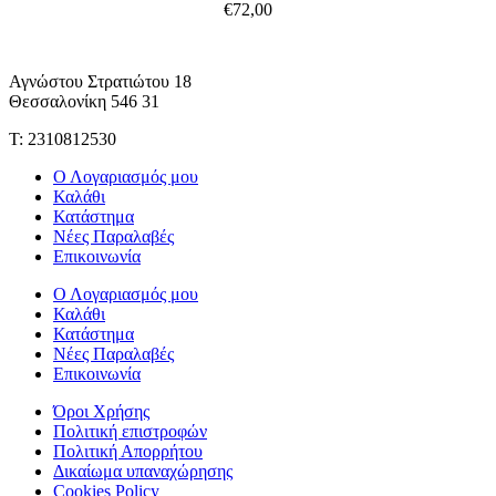
€
72,00
Αγνώστου Στρατιώτου 18
Θεσσαλονίκη 546 31
Τ: 2310812530
Ο Λογαριασμός μου
Καλάθι
Κατάστημα
Νέες Παραλαβές
Επικοινωνία
Ο Λογαριασμός μου
Καλάθι
Κατάστημα
Νέες Παραλαβές
Επικοινωνία
Όροι Χρήσης
Πολιτική επιστροφών
Πολιτική Απορρήτου
Δικαίωμα υπαναχώρησης
Cookies Policy