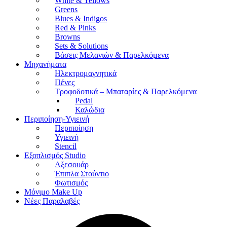
White & Yellows
Greens
Blues & Indigos
Red & Pinks
Browns
Sets & Solutions
Βάσεις Μελανιών & Παρελκόμενα
Μηχανήματα
Ηλεκτρομαγνητικά
Πένες
Τροφοδοτικά – Μπαταρίες & Παρελκόμενα
Pedal
Καλώδια
Περιποίηση-Υγιεινή
Περιποίηση
Υγιεινή
Stencil
Εξοπλισμός Studio
Αξεσουάρ
Έπιπλα Στούντιο
Φωτισμός
Μόνιμο Make Up
Νέες Παραλαβές