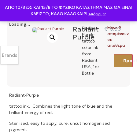
0
ΑΠΟ 10/8 ΩΣ KAI 15/8 ΤΟ ΦΥΣΙΚΟ ΚΑΤΑΣΤΗΜΑ ΜΑΣ ΘΑ ΕΙΝΑΙ
ΚΛΕΙΣΤΟ, ΚΑΛΟ ΚΑΛΟΚΑΙΡΙ
Απόρριψη
Loading...
Radiant
Radiant-
Μόνο 2
€
16,50
απομένουν
Purple
Purple
σε
tattoo
απόθεμα
color ink
from
Brands
Radiant
Προσθ
USA, 1oz
Bottle
Radiant-Purple
tattoo ink, Combines the light tone of blue and the
brilliant energy of red.
Sterilised, easy to apply, pure, uncut homogenised
pigment.