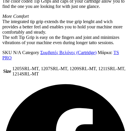
The color coded Tip Grips and caps of your cartridge allow you to
find the one you are looking for with just one glance.
More Comfort
The integrated tip grip extends the true grip lenght and wich
provides a better feel and enables you to hold your machine more
comfortably and steady.
The soft Tip Grip is easy on the fingers and joint and minimizes
vibrations of your machine even during longer tatto sessions.
SKU
N/A
Category
Συμβατές Βελόνες (Cartridge)
Μάρκα:
TS
PRO
1205SRL-MT, 1207SRL-MT, 1209SRL-MT, 1211SRL-MT,
Size
1214SRL-MT