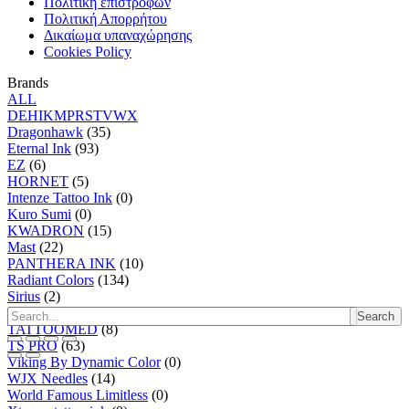
Πολιτική επιστροφών
Πολιτική Απορρήτου
Δικαίωμα υπαναχώρησης
Cookies Policy
Brands
ALL
D
E
H
I
K
M
P
R
S
T
V
W
X
Dragonhawk
(35)
Eternal Ink
(93)
EZ
(6)
HORNET
(5)
Intenze Tattoo Ink
(0)
Kuro Sumi
(0)
KWADRON
(15)
Mast
(22)
PANTHERA INK
(10)
Radiant Colors
(134)
Sirius
(2)
SKIN2SKIN
(0)
Search
TATTOOMED
(8)
TS PRO
(63)
Viking By Dynamic Color
(0)
WJX Needles
(14)
World Famous Limitless
(0)