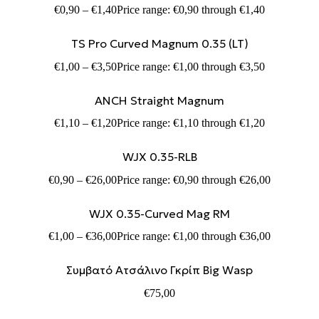
€
0,90
–
€
1,40
Price range: €0,90 through €1,40
TS Pro Curved Magnum 0.35 (LT)
€
1,00
–
€
3,50
Price range: €1,00 through €3,50
ANCH Straight Magnum
€
1,10
–
€
1,20
Price range: €1,10 through €1,20
WJX 0.35-RLB
€
0,90
–
€
26,00
Price range: €0,90 through €26,00
WJX 0.35-Curved Mag RM
€
1,00
–
€
36,00
Price range: €1,00 through €36,00
Συμβατό Ατσάλινο Γκρίπ Big Wasp
€
75,00