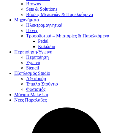
Browns
Sets & Solutions
Βάσεις Μελανιών & Παρελκόμενα
Μηχανήματα
Ηλεκτρομαγνητικά
Πένες
Τροφοδοτικά – Μπαταρίες & Παρελκόμενα
Pedal
Καλώδια
Περιποίηση-Υγιεινή
Περιποίηση
Υγιεινή
Stencil
Εξοπλισμός Studio
Αξεσουάρ
Έπιπλα Στούντιο
Φωτισμός
Μόνιμο Make Up
Νέες Παραλαβές