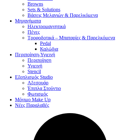
Browns
Sets & Solutions
Βάσεις Μελανιών & Παρελκόμενα
Μηχανήματα
Ηλεκτρομαγνητικά
Πένες
Τροφοδοτικά – Μπαταρίες & Παρελκόμενα
Pedal
Καλώδια
Περιποίηση-Υγιεινή
Περιποίηση
Υγιεινή
Stencil
Εξοπλισμός Studio
Αξεσουάρ
Έπιπλα Στούντιο
Φωτισμός
Μόνιμο Make Up
Νέες Παραλαβές