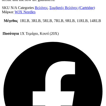
SKU
N/A
Categories
Βελόνες
,
Συμβατές Βελόνες (Cartridge)
Μάρκα:
WJX Needles
Μέγεθος
1RLB, 3RLB, 5RLB, 7RLB, 9RLB, 11RLB, 14RLB
Ποσότητα
1Χ Τεμάχιο, Κουτί (20Χ)