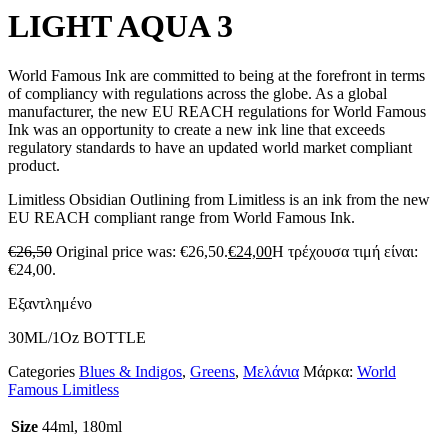
LIGHT AQUA 3
World Famous Ink are committed to being at the forefront in terms
of compliancy with regulations across the globe. As a global
manufacturer, the new EU REACH regulations for World Famous
Ink was an opportunity to create a new ink line that exceeds
regulatory standards to have an updated world market compliant
product.
Limitless Obsidian Outlining from Limitless is an ink from the new
EU REACH compliant range from World Famous Ink.
€
26,50
Original price was: €26,50.
€
24,00
Η τρέχουσα τιμή είναι:
€24,00.
Εξαντλημένο
30ML/1Oz BOTTLE
Categories
Blues & Indigos
,
Greens
,
Μελάνια
Μάρκα:
World
Famous Limitless
Size
44ml, 180ml