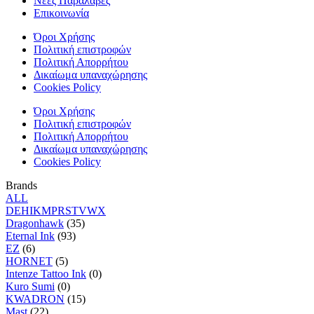
Νέες Παραλαβές
Επικοινωνία
Όροι Χρήσης
Πολιτική επιστροφών
Πολιτική Απορρήτου
Δικαίωμα υπαναχώρησης
Cookies Policy
Όροι Χρήσης
Πολιτική επιστροφών
Πολιτική Απορρήτου
Δικαίωμα υπαναχώρησης
Cookies Policy
Brands
ALL
D
E
H
I
K
M
P
R
S
T
V
W
X
Dragonhawk
(35)
Eternal Ink
(93)
EZ
(6)
HORNET
(5)
Intenze Tattoo Ink
(0)
Kuro Sumi
(0)
KWADRON
(15)
Mast
(22)