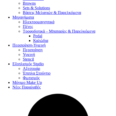
Browns
Sets & Solutions
Βάσεις Μελανιών & Παρελκόμενα
Μηχανήματα
Ηλεκτρομαγνητικά
Πένες
Τροφοδοτικά – Μπαταρίες & Παρελκόμενα
Pedal
Καλώδια
Περιποίηση-Υγιεινή
Περιποίηση
Υγιεινή
Stencil
Εξοπλισμός Studio
Αξεσουάρ
Έπιπλα Στούντιο
Φωτισμός
Μόνιμο Make Up
Νέες Παραλαβές