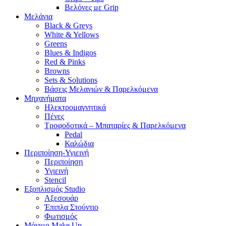
Βελόνες με Grip
Μελάνια
Black & Greys
White & Yellows
Greens
Blues & Indigos
Red & Pinks
Browns
Sets & Solutions
Βάσεις Μελανιών & Παρελκόμενα
Μηχανήματα
Ηλεκτρομαγνητικά
Πένες
Τροφοδοτικά – Μπαταρίες & Παρελκόμενα
Pedal
Καλώδια
Περιποίηση-Υγιεινή
Περιποίηση
Υγιεινή
Stencil
Εξοπλισμός Studio
Αξεσουάρ
Έπιπλα Στούντιο
Φωτισμός
Μόνιμο Make Up