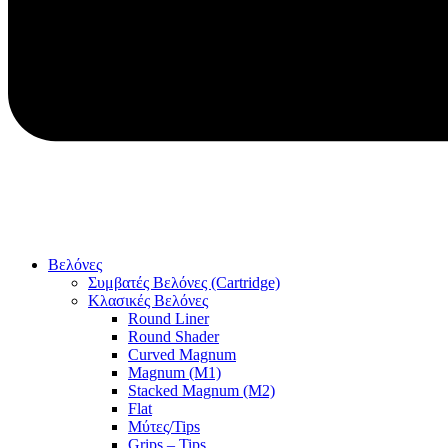
Βελόνες
Συμβατές Βελόνες (Cartridge)
Κλασικές Βελόνες
Round Liner
Round Shader
Curved Magnum
Magnum (M1)
Stacked Magnum (M2)
Flat
Μύτες/Tips
Grips – Tips