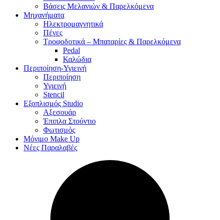
Βάσεις Μελανιών & Παρελκόμενα
Μηχανήματα
Ηλεκτρομαγνητικά
Πένες
Τροφοδοτικά – Μπαταρίες & Παρελκόμενα
Pedal
Καλώδια
Περιποίηση-Υγιεινή
Περιποίηση
Υγιεινή
Stencil
Εξοπλισμός Studio
Αξεσουάρ
Έπιπλα Στούντιο
Φωτισμός
Μόνιμο Make Up
Νέες Παραλαβές