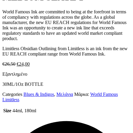
World Famous Ink are committed to being at the forefront in terms
of compliancy with regulations across the globe. As a global
manufacturer, the new EU REACH regulations for World Famous
Ink was an opportunity to create a new ink line that exceeds
regulatory standards to have an updated world market compliant
product.
Limitless Obsidian Outlining from Limitless is an ink from the new
EU REACH compliant range from World Famous Ink.
Original
Η
€
26,50
€
24,00
price
τρέχουσα
Εξαντλημένο
was:
τιμή
€26,50.
είναι:
30ML/1Oz BOTTLE
€24,00.
Categories
Blues & Indigos
,
Μελάνια
Μάρκα:
World Famous
Limitless
Size
44ml, 180ml