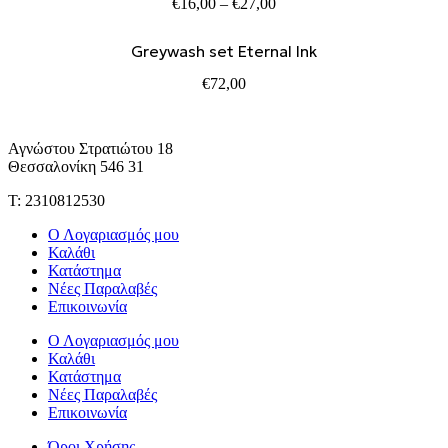
Price
€
16,00
–
€
27,00
range:
€16,00
Greywash set Eternal Ink
through
€27,00
€
72,00
Αγνώστου Στρατιώτου 18
Θεσσαλονίκη 546 31
Τ: 2310812530
Ο Λογαριασμός μου
Καλάθι
Κατάστημα
Νέες Παραλαβές
Επικοινωνία
Ο Λογαριασμός μου
Καλάθι
Κατάστημα
Νέες Παραλαβές
Επικοινωνία
Όροι Χρήσης