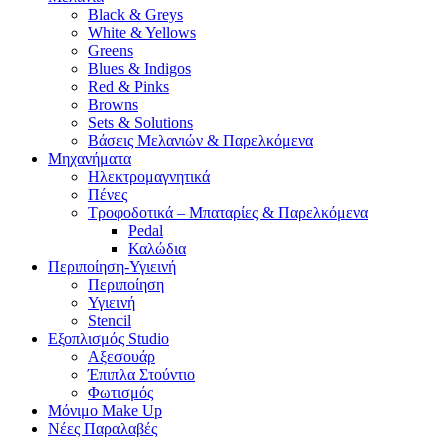
Black & Greys
White & Yellows
Greens
Blues & Indigos
Red & Pinks
Browns
Sets & Solutions
Βάσεις Μελανιών & Παρελκόμενα
Μηχανήματα
Ηλεκτρομαγνητικά
Πένες
Τροφοδοτικά – Μπαταρίες & Παρελκόμενα
Pedal
Καλώδια
Περιποίηση-Υγιεινή
Περιποίηση
Υγιεινή
Stencil
Εξοπλισμός Studio
Αξεσουάρ
Έπιπλα Στούντιο
Φωτισμός
Μόνιμο Make Up
Νέες Παραλαβές