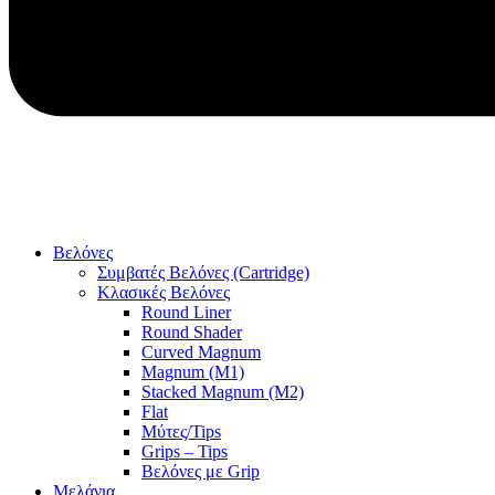
Βελόνες
Συμβατές Βελόνες (Cartridge)
Κλασικές Βελόνες
Round Liner
Round Shader
Curved Magnum
Magnum (M1)
Stacked Magnum (M2)
Flat
Μύτες/Tips
Grips – Tips
Βελόνες με Grip
Μελάνια