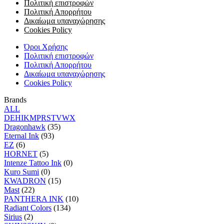
Πολιτική επιστροφών
Πολιτική Απορρήτου
Δικαίωμα υπαναχώρησης
Cookies Policy
Όροι Χρήσης
Πολιτική επιστροφών
Πολιτική Απορρήτου
Δικαίωμα υπαναχώρησης
Cookies Policy
Brands
ALL
D
E
H
I
K
M
P
R
S
T
V
W
X
Dragonhawk
(35)
Eternal Ink
(93)
EZ
(6)
HORNET
(5)
Intenze Tattoo Ink
(0)
Kuro Sumi
(0)
KWADRON
(15)
Mast
(22)
PANTHERA INK
(10)
Radiant Colors
(134)
Sirius
(2)