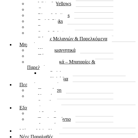
White & Yellows
Greens
Blues & Indigos
Red & Pinks
Browns
Sets & Solutions
Βάσεις Μελανιών & Παρελκόμενα
Μηχανήματα
Ηλεκτρομαγνητικά
Πένες
Τροφοδοτικά – Μπαταρίες &
Παρελκόμενα
Pedal
Καλώδια
Περιποίηση-Υγιεινή
Περιποίηση
Υγιεινή
Stencil
Εξοπλισμός Studio
Αξεσουάρ
Έπιπλα Στούντιο
Φωτισμός
Μόνιμο Make Up
Νέες Παραλαβές