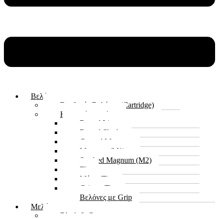
Βελόνες
Συμβατές Βελόνες (Cartridge)
Κλασικές Βελόνες
Round Liner
Round Shader
Curved Magnum
Magnum (M1)
Stacked Magnum (M2)
Flat
Μύτες/Tips
Grips – Tips
Βελόνες με Grip
Μελάνια
Black & Greys