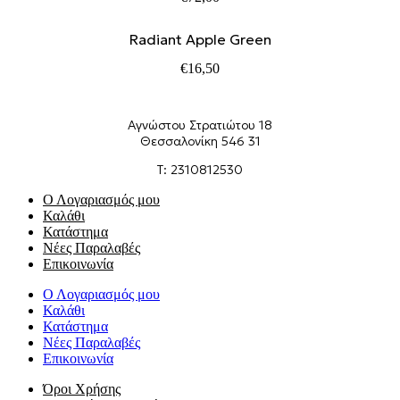
Radiant Apple Green
€
16,50
Αγνώστου Στρατιώτου 18
Θεσσαλονίκη 546 31
Τ: 2310812530
Ο Λογαριασμός μου
Καλάθι
Κατάστημα
Νέες Παραλαβές
Επικοινωνία
Ο Λογαριασμός μου
Καλάθι
Κατάστημα
Νέες Παραλαβές
Επικοινωνία
Όροι Χρήσης