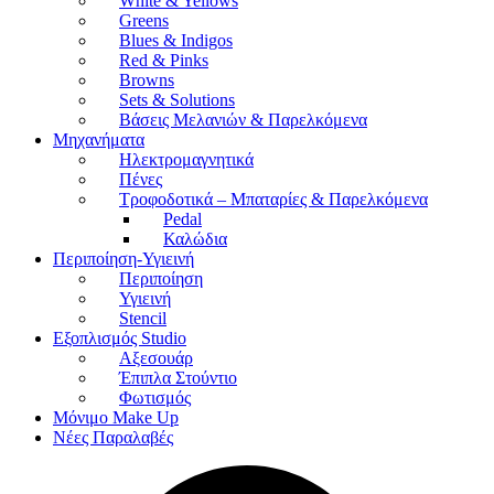
White & Yellows
Greens
Blues & Indigos
Red & Pinks
Browns
Sets & Solutions
Βάσεις Μελανιών & Παρελκόμενα
Μηχανήματα
Ηλεκτρομαγνητικά
Πένες
Τροφοδοτικά – Μπαταρίες & Παρελκόμενα
Pedal
Καλώδια
Περιποίηση-Υγιεινή
Περιποίηση
Υγιεινή
Stencil
Εξοπλισμός Studio
Αξεσουάρ
Έπιπλα Στούντιο
Φωτισμός
Μόνιμο Make Up
Νέες Παραλαβές