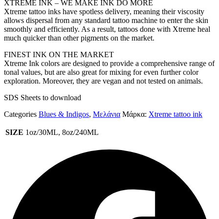
XTREME INK – WE MAKE INK DO MORE
Xtreme tattoo inks have spotless delivery, meaning their viscosity
allows dispersal from any standard tattoo machine to enter the skin
smoothly and efficiently. As a result, tattoos done with Xtreme heal
much quicker than other pigments on the market.
FINEST INK ON THE MARKET
Xtreme Ink colors are designed to provide a comprehensive range of
tonal values, but are also great for mixing for even further color
exploration. Moreover, they are vegan and not tested on animals.
SDS Sheets to download
Categories
Blues & Indigos
,
Μελάνια
Μάρκα:
Xtreme tattoo ink
SIZE
1oz/30ML, 8oz/240ML