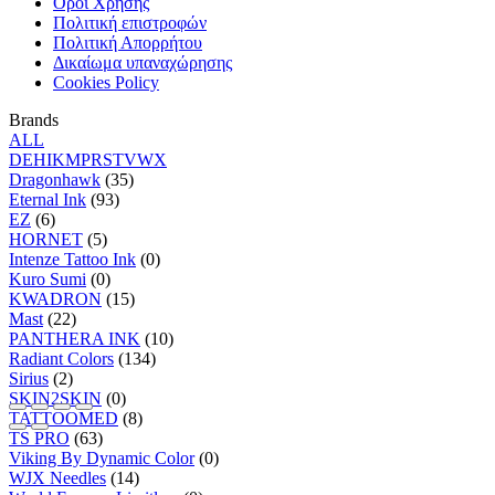
Όροι Χρήσης
Πολιτική επιστροφών
Πολιτική Απορρήτου
Δικαίωμα υπαναχώρησης
Cookies Policy
Brands
ALL
D
E
H
I
K
M
P
R
S
T
V
W
X
Dragonhawk
(35)
Eternal Ink
(93)
EZ
(6)
HORNET
(5)
Intenze Tattoo Ink
(0)
Kuro Sumi
(0)
KWADRON
(15)
Mast
(22)
PANTHERA INK
(10)
Radiant Colors
(134)
Sirius
(2)
SKIN2SKIN
(0)
TATTOOMED
(8)
TS PRO
(63)
Viking By Dynamic Color
(0)
WJX Needles
(14)