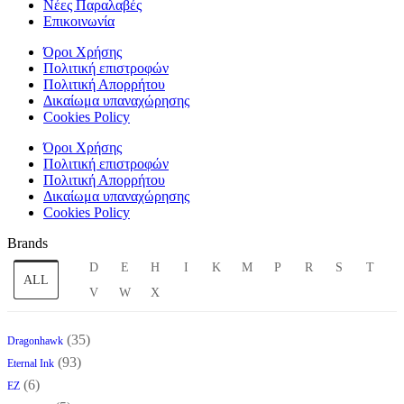
Νέες Παραλαβές
Επικοινωνία
Όροι Χρήσης
Πολιτική επιστροφών
Πολιτική Απορρήτου
Δικαίωμα υπαναχώρησης
Cookies Policy
Όροι Χρήσης
Πολιτική επιστροφών
Πολιτική Απορρήτου
Δικαίωμα υπαναχώρησης
Cookies Policy
Brands
D
E
H
I
K
M
P
R
S
T
ALL
V
W
X
(35)
Dragonhawk
(93)
Eternal Ink
(6)
EZ