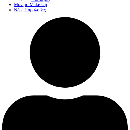
Μόνιμο Make Up
Νέες Παραλαβές