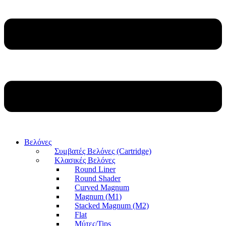
Βελόνες
Συμβατές Βελόνες (Cartridge)
Κλασικές Βελόνες
Round Liner
Round Shader
Curved Magnum
Magnum (M1)
Stacked Magnum (M2)
Flat
Μύτες/Tips