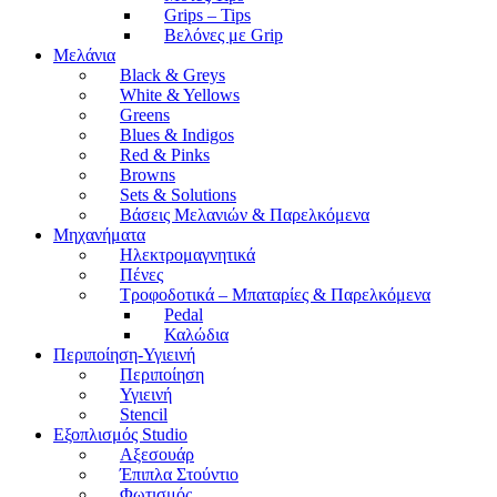
Grips – Tips
Βελόνες με Grip
Μελάνια
Black & Greys
White & Yellows
Greens
Blues & Indigos
Red & Pinks
Browns
Sets & Solutions
Βάσεις Μελανιών & Παρελκόμενα
Μηχανήματα
Ηλεκτρομαγνητικά
Πένες
Τροφοδοτικά – Μπαταρίες & Παρελκόμενα
Pedal
Καλώδια
Περιποίηση-Υγιεινή
Περιποίηση
Υγιεινή
Stencil
Εξοπλισμός Studio
Αξεσουάρ
Έπιπλα Στούντιο
Φωτισμός