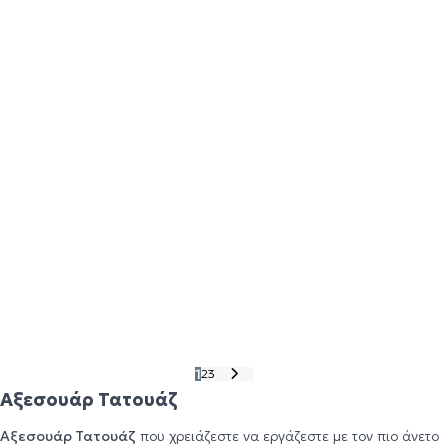
Silver
€
75,00
€
8,50
Στο Καλάθι
Στο Καλάθι
Ink Mixer - White
Ink Mixer Rods
€
8,50
€
5,00
Στο Καλάθι
Στο Καλάθι
Εξαντλημένο
Προσφορά 6% Off
Mast Click Adjustable
OZER Mini Wireless
Grip
Thermal Printer
€
399,00
€
375,00
Στο Καλάθι
€
50,00
1
2
3
Αξεσουάρ Τατουάζ
Αξεσουάρ Τατουάζ
που χρειάζεστε να εργάζεστε με τον πιο άνετο