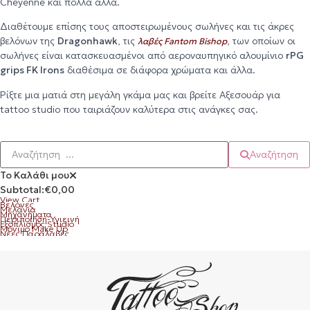
Cheyenne και πολλά άλλα.
Διαθέτουμε επίσης τους αποστειρωμένους σωλήνες και τις άκρες
βελόνων της
Dragonhawk
, τις
, των οποίων οι
λαβές Fantom Bishop
σωλήνες είναι κατασκευασμένοι από αεροναυπηγικό αλουμίνιο
rPG
grips FK Irons
διαθέσιμα σε διάφορα χρώματα και άλλα.
Ρίξτε μια ματιά στη μεγάλη γκάμα μας και βρείτε Αξεσουάρ για
tattoo studio που ταιριάζουν καλύτερα στις ανάγκες σας.
Αναζήτηση
Το Καλάθι μου
Subtotal:
€
0,00
View Cart
Βελόνες
Μελάνια
Μηχανήματα
Περιποίηση-Υγιεινή
Εξοπλισμός Studio
Μόνιμο Make Up
Νέες Παραλαβές