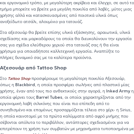
και εργονομικό τρόπο, με μεγαλύτερη ακρίβεια και έλεγχο, σε αυτό το
τμήμα μπορείτε να βρείτε μια μεγάλη ποικιλία από λαβές, μύτες μιας
χρήσης αλλά και κατασκευασμένες από ποιοτικά υλικά όπως
ανοξείδωτο ατσάλι, αλουμίνιο για τατουάζ.
Στα αξεσουάρ θα βρείτε επίσης υλικά εξάσκησης, αραιωτικά, υλικά
σχεδίασης και μαρκαδόρους τα οποία θα διευκολύνουν την εργασία
σας για σχέδια ελεύθερου χεριού στα τατουάζ σας ή θα είναι
χρήσιμα για οποιαδήποτε καλλιτεχνική εργασία. Αναπτύξτε το
πλήρες δυναμικό σας με τα καλύτερα προϊόντα.
Αξεσουάρ από Tattoo Shop
Στο
προσφέρουμε τη μεγαλύτερη ποικιλία Αξεσουάρ,
Tattoo Shop
όπως η
Blackbird
, η οποία προσφέρει σωλήνες από πλαστικό μίας
χρήσης, έναν από τους πιο ανθεκτικούς στην αγορά, η
Inked Army
η
οποία φέρνει τους
Barrel Tubes
, οι οποίοι χαρακτηρίζονται από την
εργονομική λαβή σιλικόνης που είναι πιο επίπεδη από το
συνηθισμένο και επομένως προσαρμόζεται τέλεια στο χέρι- η Sirius,
η οποία καινοτομεί με τα πρώτα καλύμματα από αφρό μνήμης που
σέβονται απόλυτα το περιβάλλον, αντάπτορες σχεδιασμένοι για να
επιτρέπουν τη χρήση των συμβατών με μηχανήματα τυποποιημένα με