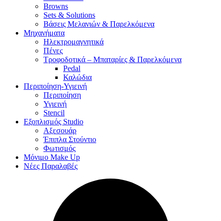
Browns
Sets & Solutions
Βάσεις Μελανιών & Παρελκόμενα
Μηχανήματα
Ηλεκτρομαγνητικά
Πένες
Τροφοδοτικά – Μπαταρίες & Παρελκόμενα
Pedal
Καλώδια
Περιποίηση-Υγιεινή
Περιποίηση
Υγιεινή
Stencil
Εξοπλισμός Studio
Αξεσουάρ
Έπιπλα Στούντιο
Φωτισμός
Μόνιμο Make Up
Νέες Παραλαβές