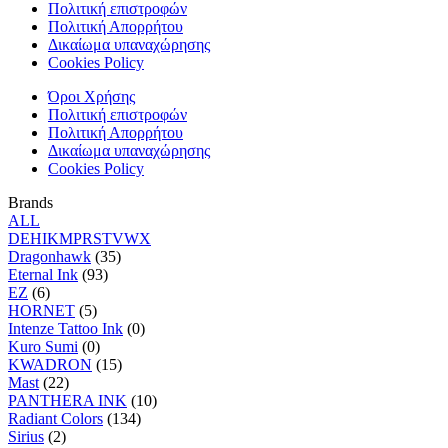
Πολιτική επιστροφών
Πολιτική Απορρήτου
Δικαίωμα υπαναχώρησης
Cookies Policy
Όροι Χρήσης
Πολιτική επιστροφών
Πολιτική Απορρήτου
Δικαίωμα υπαναχώρησης
Cookies Policy
Brands
ALL
D
E
H
I
K
M
P
R
S
T
V
W
X
Dragonhawk
(35)
Eternal Ink
(93)
EZ
(6)
HORNET
(5)
Intenze Tattoo Ink
(0)
Kuro Sumi
(0)
KWADRON
(15)
Mast
(22)
PANTHERA INK
(10)
Radiant Colors
(134)
Sirius
(2)