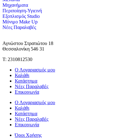
Μηχανήματα
Περιποίηση-Υγιεινή
Εξοπλισμός Studio
Μόνιμο Make Up
Νέες Παραλαβές
Αγνώστου Στρατιώτου 18
Θεσσαλονίκη 546 31
Τ: 2310812530
Ο Λογαριασμός μου
Καλάθι
Κατάστημα
Νέες Παραλαβές
Επικοινωνία
Ο Λογαριασμός μου
Καλάθι
Κατάστημα
Νέες Παραλαβές
Επικοινωνία
Όροι Χρήσης