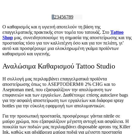
€
21,00
€
4,75
Στο Καλάθι
Στο Καλάθι
1
2
3
4
5
6
7
8
9
Ο καθαρισμός και η υγιεινή αποτελούν τη βάση της
επαγγελματικής πρακτικής στον τομέα του τατουάζ. Στο
Tattoo
Shop
μας, συνειδητοποιούμε τη σημασία της αποστείρωσης και της
προστασίας τόσο για τον καλλιτέχνη όσο και για τον πελάτη, γι’
αυτό και προσφέρουμε μια ολοκληρωμένη γκάμα προϊόντων
καθαρισμού και υγιεινής.
Αναλώσιμα Καθαρισμού Tattoo Studio
Η συλλογή μας περιλαμβάνει επαγγελματικά προϊόντα
αποστείρωσης όπως το ASEPTODERM® 2% CHG και το
Aseptoman med, που εξασφαλίζουν την απολύμανση των
επιφανειών και των εργαλείων. Διαθέτουμε επίσης autoclave bags
για την ασφαλή αποστείρωση των εργαλείων και διάφορα spray
bottles για την εύκολη εφαρμογή των απολυμαντικών.
Για την προσωπική προστασία, προσφέρουμε γάντια nitrile σε
μαύρο χρώμα, που εξασφαλίζουν μέγιστη αντοχή και ασφάλεια. Η
ποικιλία των ποδιών μας περιλαμβάνει disposable aprons της Killer
Ink, καθώς και αδιάβροχα μαύρα ποδιά για μέγιστη προστασία