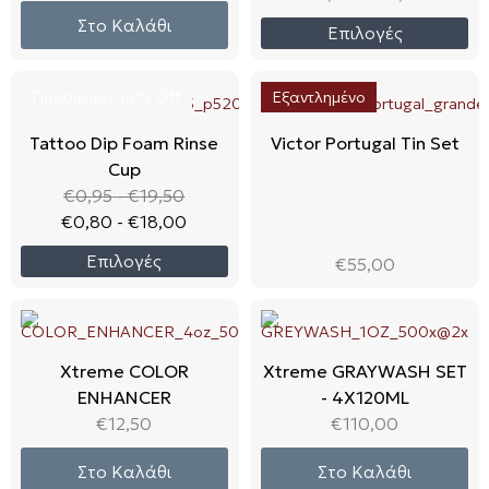
Στο Καλάθι
Επιλογές
Προσφορά 16% Off
Εξαντλημένο
Tattoo Dip Foam Rinse
Victor Portugal Tin Set
Cup
€
0,95
-
€
19,50
€
0,80
-
€
18,00
Επιλογές
€
55,00
Xtreme COLOR
Xtreme GRAYWASH SET
ENHANCER
- 4X120ML
€
12,50
€
110,00
Στο Καλάθι
Στο Καλάθι