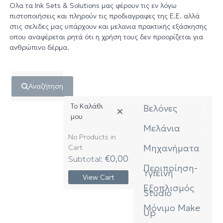
Ολα τα Ink Sets & Solutions μας φέρουν τις εν λόγω
πιστοποιήσεις και πληρούν τις προδιαγραφες της Ε.Ε. αλλά
στις σελιδες μας υπάρχουν και μελανια πρακτικής εξάσκησης
οπου αναφέρεται ρητά ότι η χρήση τους δεν προορίζεται για
ανθρώπινο δέρμα.
Αναζήτηση
Το Καλάθι
Βελόνες
μου
Συμβατές
Μελάνια
Βελόνες
(Cartridge)
No Products in
Black &
Μηχανήματα
Cart
Κλασικές
Greys
Βελόνες
Subtotal:
€
0,00
White &
Ηλεκτρομαγνη
Περιποίηση-
Yellows
Υγιεινή
Round
View Cart
Πένες
Liner
Greens
Περιποίηση
Εξοπλισμός
Studio
Τροφοδοτικά
Blues &
– Μπαταρίες
Υγιεινή
Indigos
&
Αξεσουάρ
Μόνιμο Make
Round
Παρελκόμενα
Up
Shader
Stencil
Red &
Έπιπλα