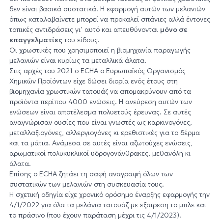
δεν είναι βασικά συστατικά. Η εφαρμογή αυτών των μελανιών
όπως καταλαβαίνετε μπορεί να προκαλεί σπάνιες αλλά έντονες
τοπικές αντιδράσεις γι’ αυτό και απευθύνονται
μόνο σε
επαγγελματίες
του είδους.
Οι χρωστικές που χρησιμοποιεί η βιομηχανία παραγωγής
μελανιών είναι κυρίως τα μεταλλικά άλατα.
Στις αρχές του 2021 ο ECHA ο Ευρωπαϊκός Οργανισμός
Χημικών Προϊόντων είχε δώσει διορία ενός έτους στη
βιομηχανία χρωστικών τατουάζ να απομακρύνουν από τα
προϊόντα περίπου 4000 ενώσεις. Η ανεύρεση αυτών των
ενώσεων είναι αποτέλεσμα πολυετούς έρευνας. Σε αυτές
αναγνώρισαν ουσίες που είναι γνωστές ως καρκινογόνες,
μεταλλαξιογόνες, αλλεργιογόνες κι ερεθιστικές για το δέρμα
και τα μάτια. Ανάμεσα σε αυτές είναι αζωτούχες ενώσεις,
αρωματικοί πολυκυκλικοί υδρογονάνθρακες, μεθανόλη κι
άλατα.
Επίσης ο ECHA ζητάει τη σαφή αναγραφή όλων των
συστατικών των μελανιών στη συσκευασία τους.
Η σχετική οδηγία είχε χρονικό ορόσημο έναρξης εφαρμογής την
4/1/2022 για όλα τα μελάνια τατουάζ με εξαιρεση το μπλε και
το πράσινο (που έχουν παράταση μέχρι τις 4/1/2023).