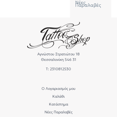
Pinks
Στούντιο
Νέες
Παραλαβές
Pedal
Curved
Browns
Φωτισμός
Magnum
Sets &
Καλώδια
Solutions
Magnum
(M1)
Βάσεις
Μελανιών &
Παρελκόμενα
Stacked
Magnum
(M2)
Αγνώστου Στρατιώτου 18
Flat
Θεσσαλονίκη 546 31
Τ: 2310812530
Μύτες/Tip
Grips
–
Tips
Ο Λογαριασμός μου
Καλάθι
Βελόνες
με Grip
Κατάστημα
Νέες Παραλαβές